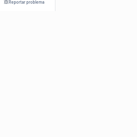
Reportar problema
Consultar
Escrev
Dicionário
Reescre
Sinônimos
Parafra
Conjugação
Corrigir
Antônimos
Resumir
O
Dicionário Online de Sinônimos
é parte do
Dicio.com.br
e
conta com mais de 30 mil sinônimos de palavras e de expressões
em português do Brasil.