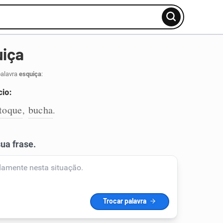
uiça
palavra
esquiça
:
cio:
toque
bucha
,
.