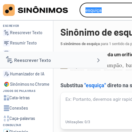
ESCREVER
Sinônimo de esq
Reescrever Texto
Resumir Texto
5 sinônimos de esquiça
para 1 sentido da 
Corrigir Texto
Peça cilíndrica que veda um orifí
Reescrever Texto
Detector de IA
bujão
rolha
tampão
ba
,
,
,
1
Humanizador de IA
Resumir Texto
Sinônimos no Chrome
JOGOS DE PALAVRAS
Corrigir Texto
Cata-letras
Conexões
Detector de IA
Caça-palavras
CONSULTAR
Humanizador de IA
Dicionário