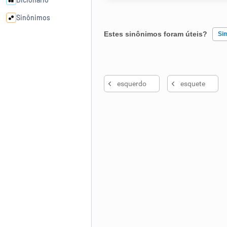
Sinônimos
Estes sinônimos foram úteis?
Si
Cata-letras
Existem sinônimos incorretos
Conexões
esquerdo
esquete
Nenhum dos sinônimos apresent
Caça-palavras
Outro
Dicionário
Sinônimos