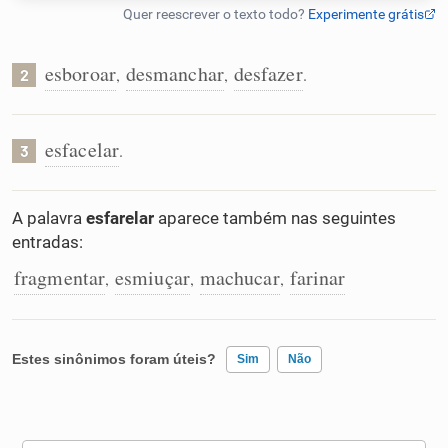
Humanizador de IA
esboroar
desmanchar
desfazer
,
,
.
2
Cata-letras
esfacelar
.
3
Conexões
A palavra
esfarelar
aparece também nas seguintes
entradas:
Caça-palavras
fragmentar
esmiuçar
machucar
farinar
,
,
,
Dicionário
Estes sinônimos foram úteis?
Sim
Não
Sinônimos
Existem sinônimos incorretos