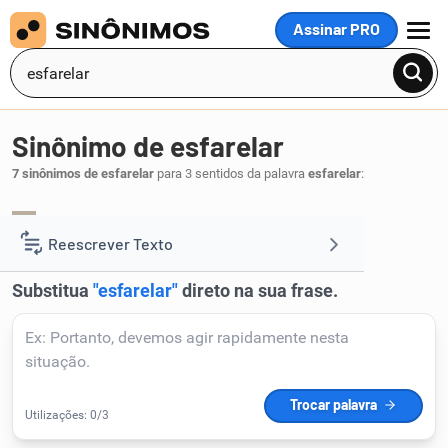
Assinar PRO
MENU
Sinônimo de esfarelar
7 sinônimos de esfarelar
para 3 sentidos da palavra
esfarelar
:
esmigalhar
esfarinhar
triturar
,
,
.
1
Reescrever Texto
Resumir Texto
Corrigir Texto
Detector de IA