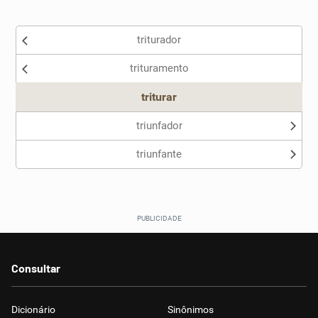
Existem sinônimos incorretos
triturador
Nenhum dos sinônimos apresentados me ajudou
trituramento
Outro
triturar
triunfador
triunfante
Consultar
Dicionário
Sinônimos