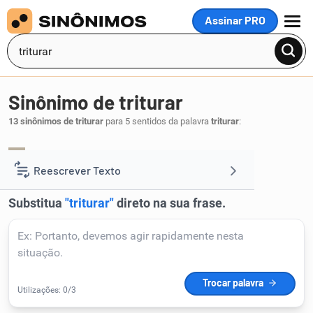
Assinar PRO
MENU
Sinônimo de triturar
13 sinônimos de triturar
para 5 sentidos da palavra
triturar
:
macerar
.
1
Reescrever Texto
Resumir Texto
Corrigir Texto
Detector de IA