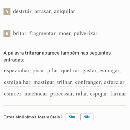
destruir
arrasar
aniquilar
,
,
.
4
britar
fragmentar
moer
pulverizar
,
,
,
.
5
A palavra
triturar
aparece também nas seguintes
entradas:
espezinhar
pisar
pilar
quebrar
gastar
esmagar
,
,
,
,
,
,
esmigalhar
mastigar
trilhar
confranger
esfarelar
,
,
,
,
,
esmoer
machucar
processar
ralar
espojar
farinar
,
,
,
,
,
Estes sinônimos foram úteis?
Sim
Não