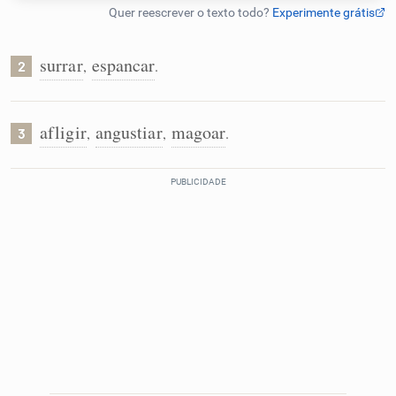
Humanizador de IA
surrar
espancar
,
.
2
Cata-letras
afligir
angustiar
magoar
,
,
.
3
Conexões
Caça-palavras
Dicionário
Sinônimos