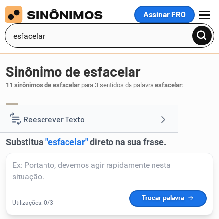
Assinar PRO
MENU
Sinônimo de esfacelar
11 sinônimos de esfacelar
para 3 sentidos da palavra
esfacelar
:
necrosar
.
1
Reescrever Texto
Resumir Texto
Corrigir Texto
Detector de IA