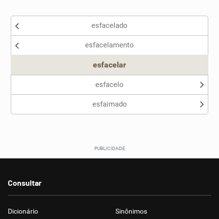
Existem sinônimos incorretos
esfacelado
Nenhum dos sinônimos apresentados me ajudou
esfacelamento
Outro
esfacelar
esfacelo
esfaimado
Consultar
Dicionário
Sinônimos