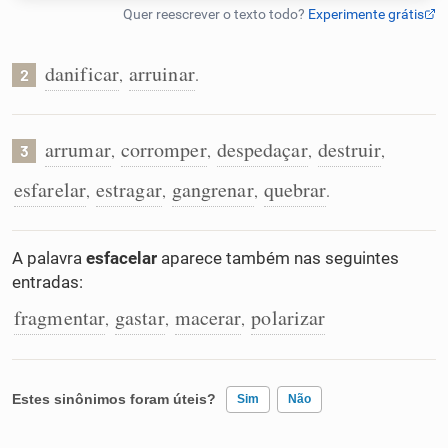
Humanizador de IA
danificar
arruinar
,
.
2
Cata-letras
arrumar
corromper
despedaçar
destruir
,
,
,
,
3
esfarelar
estragar
gangrenar
quebrar
,
,
,
.
Conexões
Caça-palavras
A palavra
esfacelar
aparece também nas seguintes
entradas:
fragmentar
gastar
macerar
polarizar
,
,
,
Dicionário
Estes sinônimos foram úteis?
Sim
Não
Sinônimos