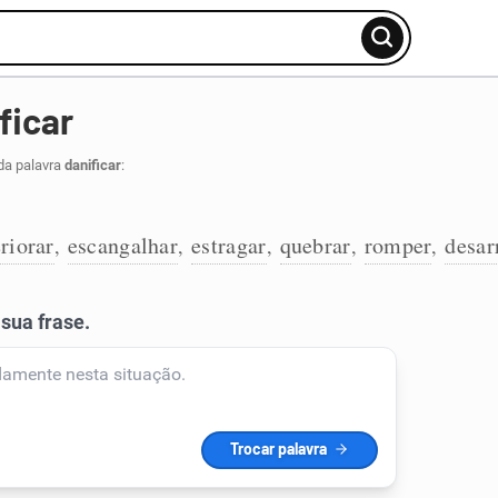
ficar
da palavra
danificar
:
riorar
escangalhar
estragar
quebrar
romper
desar
,
,
,
,
,