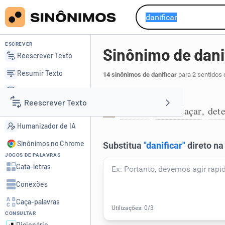
ESCREVER
Sinônimo de dani
Reescrever Texto
Resumir Texto
14 sinônimos de danificar
para 2 sentidos 
Corrigir Texto
Causar dano físico:
Reescrever Texto
Detector de IA
avariar
despedaçar
dete
,
,
1
Humanizador de IA
Resumir Texto
Sinônimos no Chrome
JOGOS DE PALAVRAS
Corrigir Texto
Cata-letras
Conexões
Detector de IA
Caça-palavras
CONSULTAR
Humanizador de IA
Dicionário