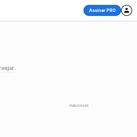
Assinar PRO
ranjar
.