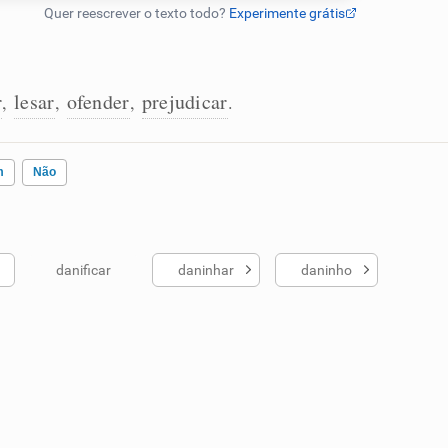
r
lesar
ofender
prejudicar
,
,
,
.
m
Não
danificar
daninhar
daninho
ados me ajudou