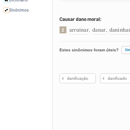
Sinônimos
Causar dano moral:
Cata-letras
arruinar
danar
daninha
,
,
2
Conexões
Estes sinônimos foram úteis?
Si
Caça-palavras
Existem sinônimos incorretos
danificação
danificado
Nenhum dos sinônimos apresent
Outro
Dicionário
Sinônimos