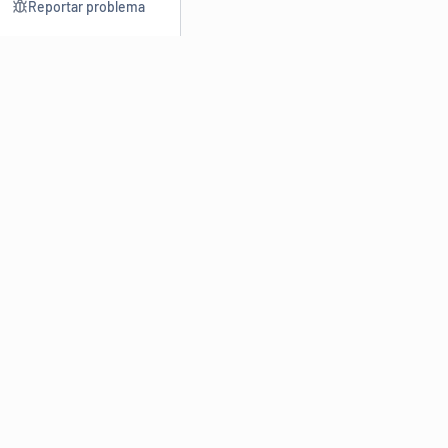
Reportar problema
Consultar
Escrev
Dicionário
Reescre
Sinônimos
Parafra
Conjugação
Corrigir
Antônimos
Resumir
O
Dicionário Online de Sinônimos
é parte do
Dicio.com.br
e
conta com mais de 30 mil sinônimos de palavras e de expressões
em português do Brasil.