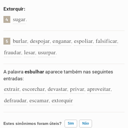
Extorquir:
sugar
.
4
burlar
despojar
enganar
espoliar
falsificar
,
,
,
,
,
5
fraudar
lesar
usurpar
,
,
.
A palavra
esbulhar
aparece também nas seguintes
entradas:
extrair
escorchar
devastar
privar
aproveitar
,
,
,
,
,
defraudar
escamar
extorquir
,
,
Estes sinônimos foram úteis?
Sim
Não