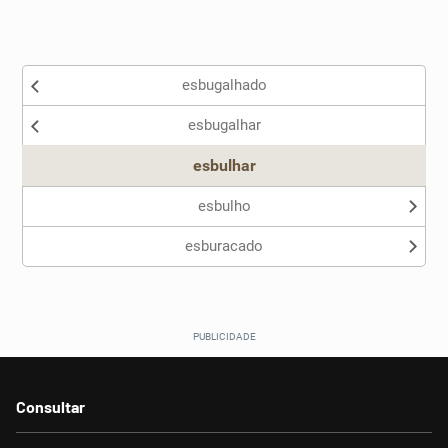
Existem sinônimos incorretos
esbugalhado
Nenhum dos sinônimos apresentados me ajudou
esbugalhar
Outro
esbulhar
esbulho
esburacado
Consultar