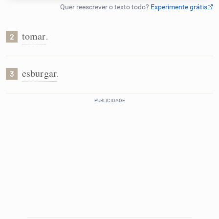
Humanizador de IA
tomar
.
2
Cata-letras
esburgar
.
3
Conexões
Caça-palavras
Dicionário
Sinônimos