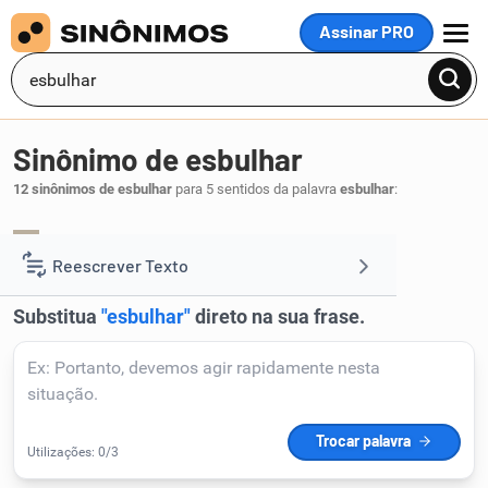
Assinar PRO
MENU
Sinônimo de esbulhar
12 sinônimos de esbulhar
para 5 sentidos da palavra
esbulhar
:
desempossar
.
1
Reescrever Texto
Resumir Texto
Corrigir Texto
Detector de IA