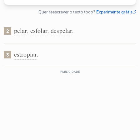
Humanizador de IA
pelar
esfolar
despelar
,
,
.
2
Cata-letras
estropiar
.
3
Conexões
Caça-palavras
Dicionário
Sinônimos