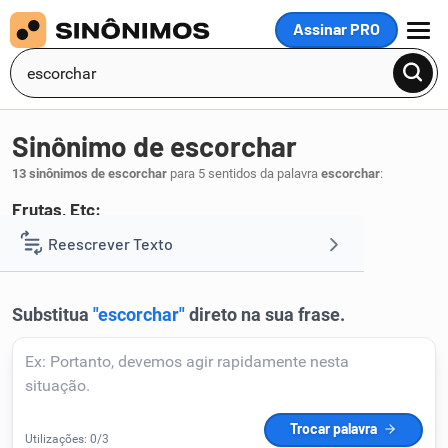
Assinar PRO
MENU
Sinônimo de escorchar
13 sinônimos de escorchar
para 5 sentidos da palavra
escorchar
:
Frutas, Etc:
descascar
esbulhar
roubar
Reescrever Texto
,
,
.
1
Resumir Texto
Corrigir Texto
Detector de IA