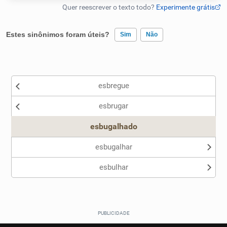
Humanizador de IA
Estes sinônimos foram úteis?
Sim
Não
Existem sinônimos incorretos
Cata-letras
esbregue
Nenhum dos sinônimos apresentados me ajudou
Conexões
esbrugar
Outro
Caça-palavras
esbugalhado
esbugalhar
esbulhar
Dicionário
Sinônimos