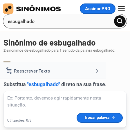
Assinar PRO
MENU
Sinônimo de esbugalhado
2 sinônimos de esbugalhado
para 1 sentido da palavra
esbugalhado
:
abugalhado
arregalado
,
.
1
Reescrever Texto
Resumir Texto
Corrigir Texto
Detector de IA