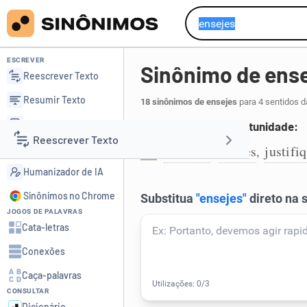
ESCREVER
Sinônimo de ens
Reescrever Texto
Resumir Texto
18 sinônimos de ensejes
para 4 sentidos d
Corrigir Texto
Possibilitar uma oportunidade:
Reescrever Texto
Detector de IA
facilites
causes
justifi
,
,
1
Humanizador de IA
Resumir Texto
Sinônimos no Chrome
JOGOS DE PALAVRAS
Corrigir Texto
Cata-letras
Conexões
Detector de IA
Caça-palavras
CONSULTAR
Humanizador de IA
Dicionário