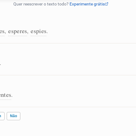
es
esperes
espies
,
,
.
.
entes
.
m
Não