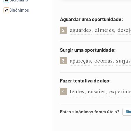
Sinônimos
Aguardar uma oportunidade:
Cata-letras
aguardes
almejes
desej
,
,
2
Conexões
Surgir uma oportunidade:
apareças
ocorras
surjas
,
,
Caça-palavras
3
Fazer tentativa de algo:
tentes
ensaies
experim
,
,
4
Dicionário
Sinônimos
Estes sinônimos foram úteis?
Si
Existem sinônimos incorretos