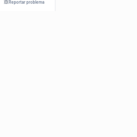
Reportar problema
Consultar
Escrev
Dicionário
Reescre
Sinônimos
Parafra
Conjugação
Corrigir
Antônimos
Resumir
O
Dicionário Online de Sinônimos
é parte do
Dicio.com.br
e
conta com mais de 30 mil sinônimos de palavras e de expressões
em português do Brasil.