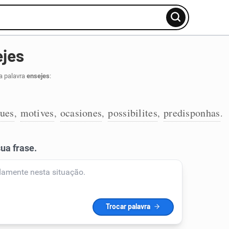
ejes
a palavra
ensejes
:
ques
motives
ocasiones
possibilites
predisponhas
,
,
,
,
.