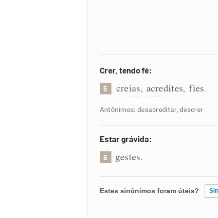
Crer, tendo fé:
creias
acredites
fies
,
,
.
5
Antônimos: desacreditar, descrer
Estar grávida:
gestes
.
6
Estes sinônimos foram úteis?
Si