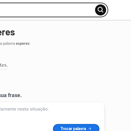
eres
da palavra
esperes
:
tes
.