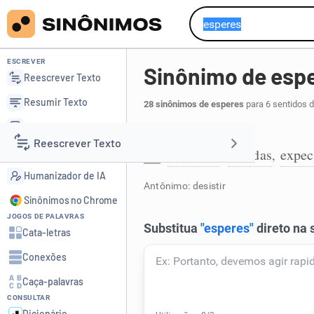
ESCREVER
Sinônimo de esp
Reescrever Texto
Resumir Texto
28 sinônimos de esperes
para 6 sentidos 
Corrigir Texto
Ficar à espera:
Reescrever Texto
Detector de IA
aguardes
atendas
expec
,
,
1
Humanizador de IA
Resumir Texto
Antônimo: desistir
Sinônimos no Chrome
JOGOS DE PALAVRAS
Corrigir Texto
Cata-letras
Conexões
Detector de IA
Caça-palavras
CONSULTAR
Humanizador de IA
Dicionário