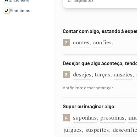
Sinônimos
Cata-letras
Contar com algo, estando à espe
contes
confies
,
.
2
Conexões
Desejar que algo aconteça, tend
Caça-palavras
desejes
torças
anseies
,
,
,
3
Antônimo: desesperançar
Dicionário
Supor ou imaginar algo:
Sinônimos
suponhas
presumas
im
,
,
4
julgues
suspeites
desconfi
,
,