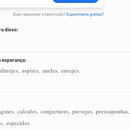
ra disso:
o esperança:
almejes
aspires
aneles
ensejes
,
,
,
.
agines
calcules
conjectures
prevejas
pressuponhas
,
,
,
,
es
especules
,
.