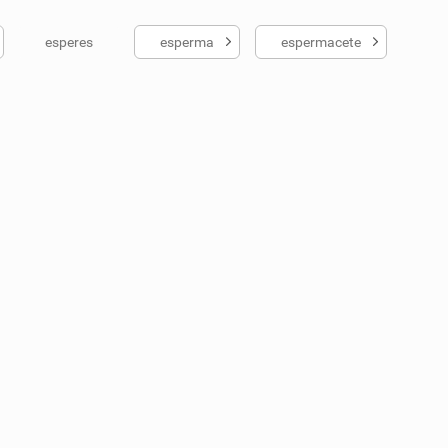
esperes
esperma
espermacete
ados me ajudou