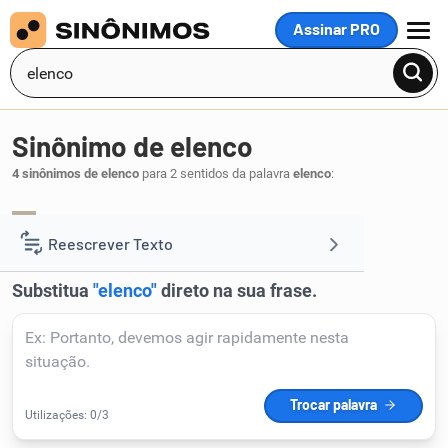
Assinar PRO
MENU
Sinônimo de elenco
4 sinônimos de elenco
para 2 sentidos da palavra
elenco
:
índice
.
1
Reescrever Texto
Resumir Texto
Corrigir Texto
Detector de IA