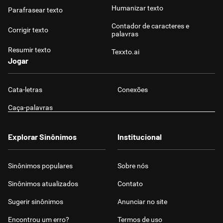
Humanizar texto
Parafrasear texto
Contador de caracteres e
Corrigir texto
palavras
Resumir texto
Texxto.ai
Jogar
Cata-letras
Conexões
Caça-palavras
Explorar Sinônimos
Institucional
Sinônimos populares
Sobre nós
Sinônimos atualizados
Contato
Sugerir sinônimos
Anunciar no site
Encontrou um erro?
Termos de uso