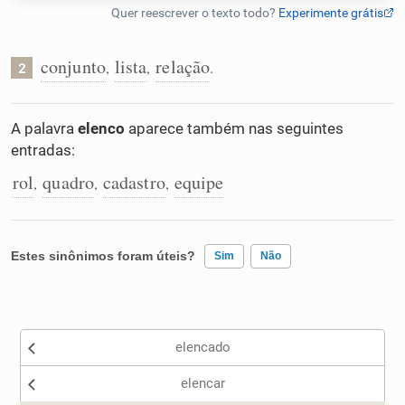
Humanizador de IA
conjunto
lista
relação
,
,
.
2
Cata-letras
A palavra
elenco
aparece também nas seguintes
entradas:
Conexões
rol
quadro
cadastro
equipe
,
,
,
Caça-palavras
Estes sinônimos foram úteis?
Sim
Não
Existem sinônimos incorretos
Dicionário
elencado
Nenhum dos sinônimos apresentados me ajudou
Sinônimos
elencar
Outro