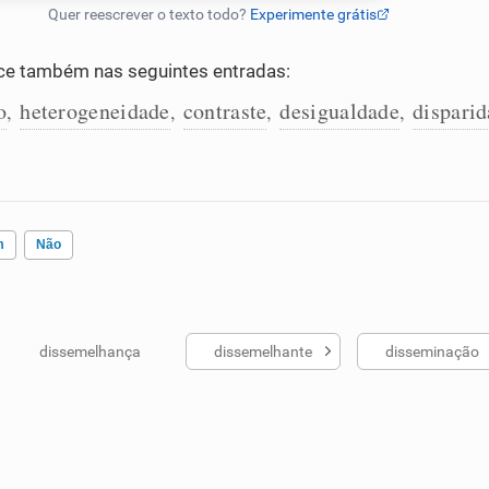
e também nas seguintes entradas:
o
heterogeneidade
contraste
desigualdade
dispari
,
,
,
,
m
Não
dissemelhança
dissemelhante
disseminação
ados me ajudou