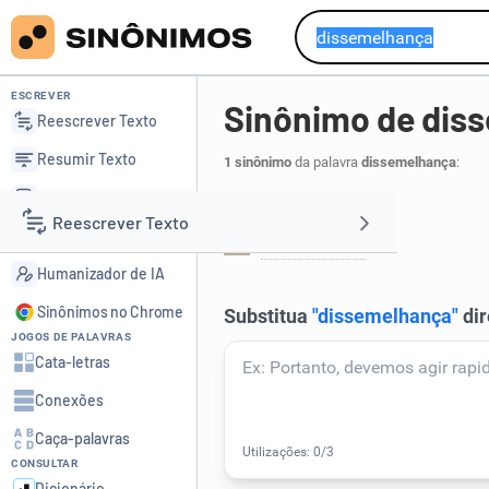
ESCREVER
Sinônimo de dis
Reescrever Texto
Resumir Texto
1 sinônimo
da palavra
dissemelhança
:
Corrigir Texto
Diferença:
Reescrever Texto
Detector de IA
diversidade
.
1
Humanizador de IA
Resumir Texto
Sinônimos no Chrome
JOGOS DE PALAVRAS
Corrigir Texto
Cata-letras
Conexões
Detector de IA
Caça-palavras
CONSULTAR
Humanizador de IA
Dicionário