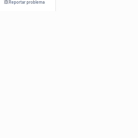
Reportar problema
Consultar
Escrev
Dicionário
Reescre
Sinônimos
Parafra
Conjugação
Corrigir
Antônimos
Resumir
O
Dicionário Online de Sinônimos
é parte do
Dicio.com.br
e
conta com mais de 30 mil sinônimos de palavras e de expressões
em português do Brasil.