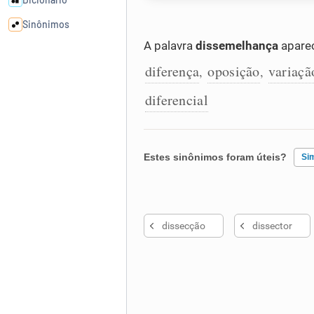
Sinônimos
A palavra
dissemelhança
aparec
Cata-letras
diferença
oposição
variaçã
,
,
diferencial
Conexões
Caça-palavras
Estes sinônimos foram úteis?
Si
Existem sinônimos incorretos
Dicionário
dissecção
dissector
Nenhum dos sinônimos apresent
Outro
Sinônimos