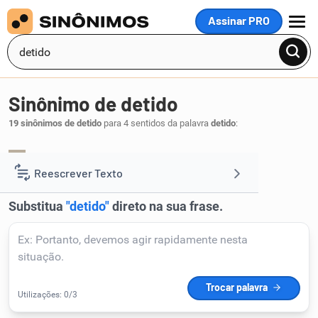
Assinar PRO
MENU
Sinônimo de detido
19 sinônimos de detido
para 4 sentidos da palavra
detido
:
detento
.
1
Reescrever Texto
Resumir Texto
Corrigir Texto
Detector de IA