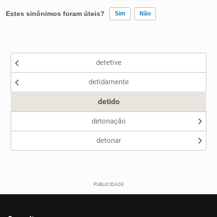
Estes sinônimos foram úteis?
Sim
Não
Existem sinônimos incorretos
detetive
Nenhum dos sinônimos apresentados me ajudou
detidamente
Outro
detido
detonação
detonar