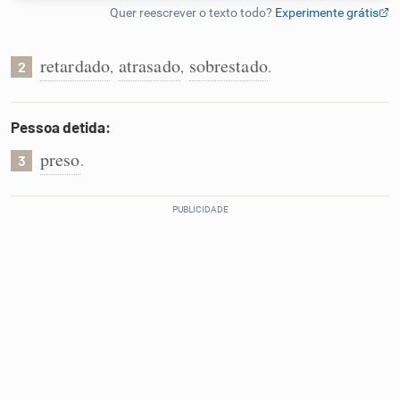
Humanizador de IA
retardado
atrasado
sobrestado
,
,
.
2
Cata-letras
Pessoa detida:
preso
.
3
Conexões
Caça-palavras
Dicionário
Sinônimos