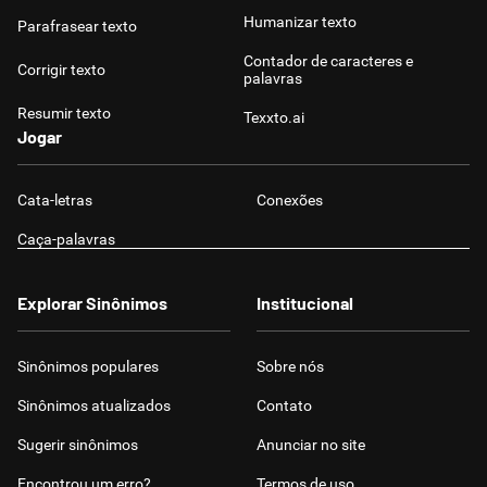
Humanizar texto
Parafrasear texto
Contador de caracteres e
Corrigir texto
palavras
Resumir texto
Texxto.ai
Jogar
Cata-letras
Conexões
Caça-palavras
Explorar Sinônimos
Institucional
Sinônimos populares
Sobre nós
Sinônimos atualizados
Contato
Sugerir sinônimos
Anunciar no site
Encontrou um erro?
Termos de uso