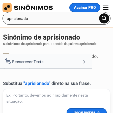
Assinar PRO
MENU
Sinônimo de aprisionado
6 sinônimos de aprisionado
para 1 sentido da palavra
aprisionado
:
cativo
detido
encarcerado
enclausurado
,
,
,
,
1
Reescrever Texto
prisioneiro
preso
,
.
Resumir Texto
Corrigir Texto
Detector de IA