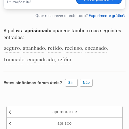
Humanizador de IA
A palavra
aprisionado
aparece também nas seguintes
entradas:
Cata-letras
seguro
apanhado
retido
recluso
encanado
,
,
,
,
,
Conexões
trancado
enquadrado
refém
,
,
Caça-palavras
Estes sinônimos foram úteis?
Sim
Não
Existem sinônimos incorretos
Dicionário
aprimorar-se
Nenhum dos sinônimos apresentados me ajudou
Sinônimos
aprisco
Outro