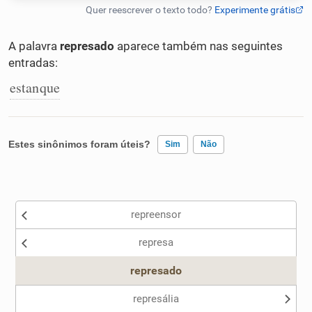
Humanizador de IA
A palavra
represado
aparece também nas seguintes
entradas:
estanque
Cata-letras
Conexões
Estes sinônimos foram úteis?
Sim
Não
Caça-palavras
Existem sinônimos incorretos
repreensor
Nenhum dos sinônimos apresentados me ajudou
represa
Outro
Dicionário
represado
Sinônimos
represália