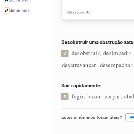
Sinônimos
Cata-letras
Desobstruir uma obstrução natu
Conexões
desobstruir
desimpedir
,
2
Caça-palavras
desatravancar
desempachar
,
.
Sair rapidamente:
Dicionário
fugir
bazar
zarpar
aba
,
,
,
3
Sinônimos
Estes sinônimos foram úteis?
Si