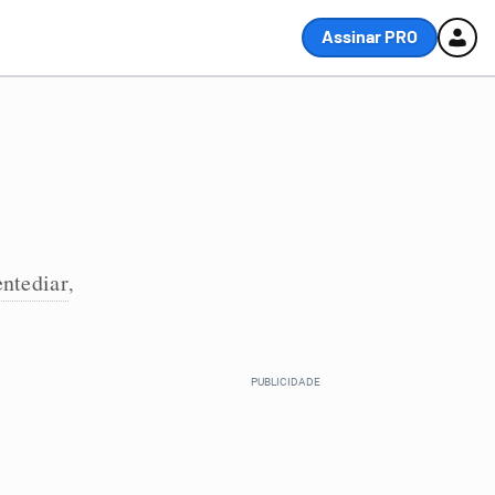
Assinar PRO
entediar
,