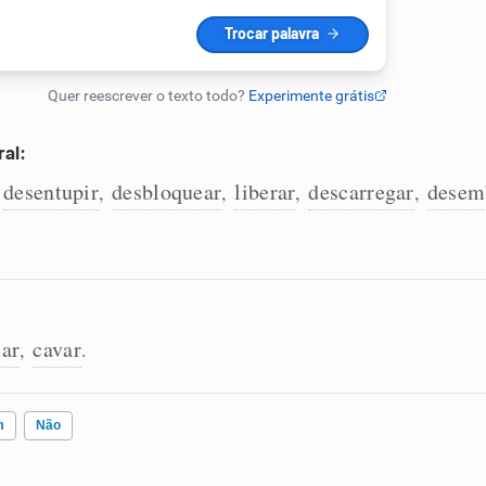
ral:
desentupir
desbloquear
liberar
descarregar
desem
,
,
,
,
,
lar
cavar
,
.
m
Não