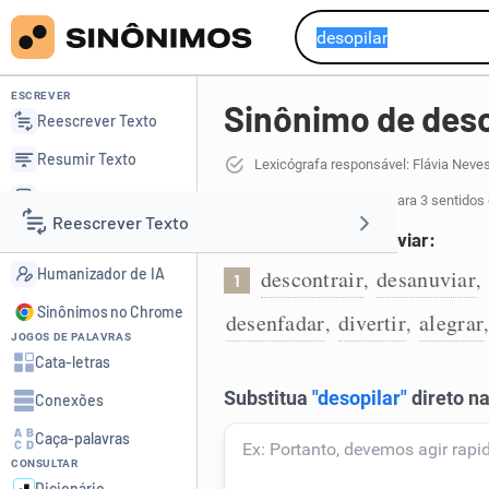
ESCREVER
Sinônimo de deso
Reescrever Texto
Resumir Texto
Lexicógrafa responsável: Flávia Neve
Corrigir Texto
30 sinônimos de desopilar
para 3 sentidos
Reescrever Texto
Detector de IA
Descontrair e desanuviar:
Humanizador de IA
descontrair
desanuviar
,
,
1
Resumir Texto
Sinônimos no Chrome
desenfadar
divertir
alegrar
,
,
JOGOS DE PALAVRAS
Corrigir Texto
Cata-letras
Conexões
Detector de IA
Caça-palavras
CONSULTAR
Humanizador de IA
Dicionário