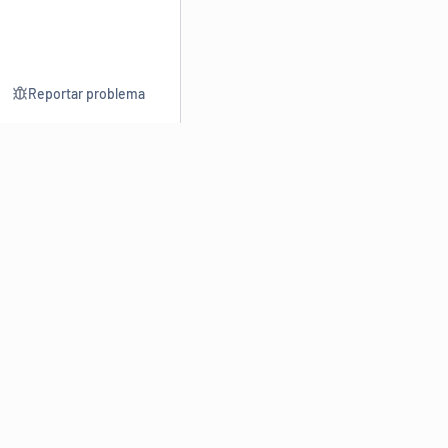
Reportar problema
Consultar
Escrev
Dicionário
Reescre
Sinônimos
Parafra
Conjugação
Corrigir
Antônimos
Resumir