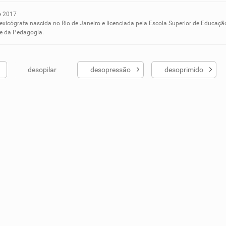
e 2017
ados me ajudou
lexicógrafa nascida no Rio de Janeiro e licenciada pela Escola Superior de Educaçã
 e da Pedagogia.
desopilar
desopressão
desoprimido