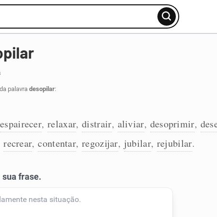
pilar
s
 da palavra
desopilar
:
espairecer
relaxar
distrair
aliviar
desoprimir
des
,
,
,
,
,
recrear
contentar
regozijar
jubilar
rejubilar
,
,
,
,
,
.