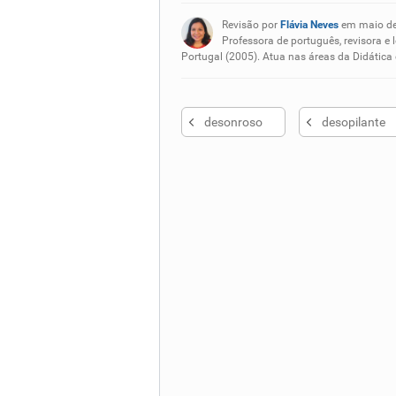
Existem sinônimos incorretos
Revisão por
Flávia Neves
em maio d
Nenhum dos sinônimos apresent
Professora de português, revisora e 
Portugal (2005). Atua nas áreas da Didática
Outro
desonroso
desopilante