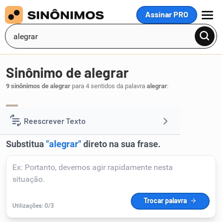
Assinar PRO
MENU
Sinônimo de alegrar
9 sinônimos de alegrar
para 4 sentidos da palavra
alegrar
:
divertir
.
1
Reescrever Texto
Resumir Texto
Corrigir Texto
Detector de IA