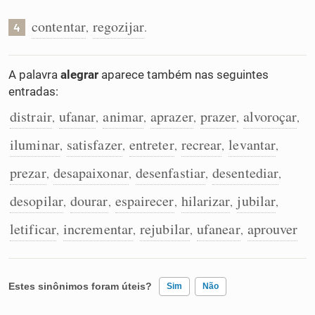
contentar
regozijar
,
.
4
A palavra
alegrar
aparece também nas seguintes
entradas:
distrair
ufanar
animar
aprazer
prazer
alvoroçar
,
,
,
,
,
,
iluminar
satisfazer
entreter
recrear
levantar
,
,
,
,
,
prezar
desapaixonar
desenfastiar
desentediar
,
,
,
,
desopilar
dourar
espairecer
hilarizar
jubilar
,
,
,
,
,
letificar
incrementar
rejubilar
ufanear
aprouver
,
,
,
,
Estes sinônimos foram úteis?
Sim
Não