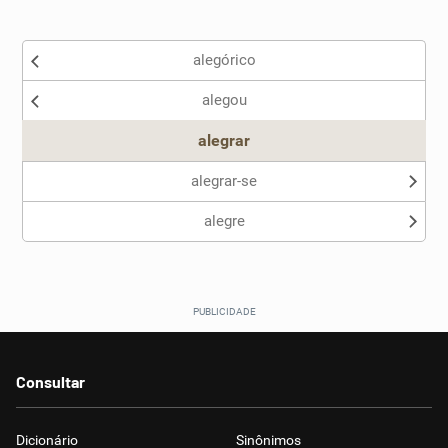
Existem sinônimos incorretos
alegórico
Nenhum dos sinônimos apresentados me ajudou
alegou
Outro
alegrar
alegrar-se
alegre
Consultar
Dicionário
Sinônimos