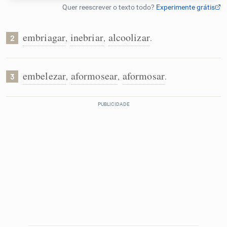
Humanizador de IA
embriagar
inebriar
alcoolizar
,
,
.
2
Cata-letras
embelezar
aformosear
aformosar
,
,
.
3
Conexões
Caça-palavras
Dicionário
Sinônimos