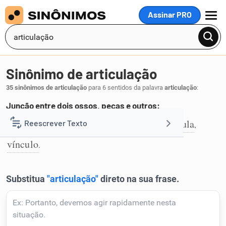
Assinar PRO
MENU
Sinônimo de articulação
35 sinônimos de articulação
para 6 sentidos da palavra
articulação
:
Junção entre dois ossos, peças e outros:
nó
conexão
junção
junta
juntura
rótula
Reescrever Texto
,
,
,
,
,
,
1
vínculo
.
Resumir Texto
Corrigir Texto
Detector de IA