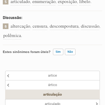
articulado
enumeração
exposição
libelo
,
,
,
.
5
Discussão:
altercação
censura
descompostura
discussão
,
,
,
,
6
polêmica
.
Estes sinônimos foram úteis?
Sim
Não
Existem sinônimos incorretos
artice
Nenhum dos sinônimos apresentados me ajudou
ártico
Outro
articulação
articulado