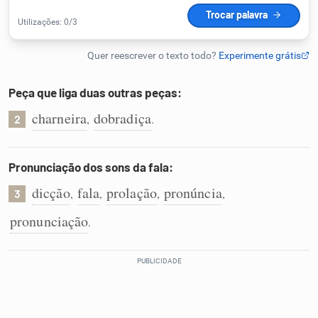
Humanizador de IA
Peça que liga duas outras peças:
Cata-letras
charneira
dobradiça
,
.
2
Conexões
Pronunciação dos sons da fala:
Caça-palavras
dicção
fala
prolação
pronúncia
,
,
,
,
3
pronunciação
.
Dicionário
Sinônimos