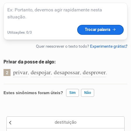
Humanizador de IA
Cata-letras
Conexões
Privar da posse de algo:
privar
despojar
desapossar
desprover
,
,
,
.
Caça-palavras
2
Estes sinônimos foram úteis?
Sim
Não
Dicionário
Existem sinônimos incorretos
Sinônimos
destituição
Nenhum dos sinônimos apresentados me ajudou