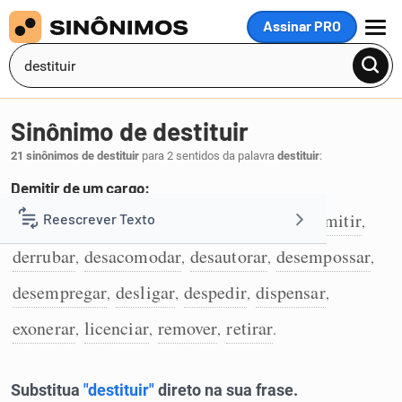
Assinar PRO
MENU
Sinônimo de destituir
21 sinônimos de destituir
para 2 sentidos da palavra
destituir
:
Demitir de um cargo:
degradar
afastar
depor
prescindir
demitir
Reescrever Texto
,
,
,
,
,
1
derrubar
desacomodar
desautorar
desempossar
,
,
,
,
Resumir Texto
desempregar
desligar
despedir
dispensar
,
,
,
,
Corrigir Texto
exonerar
licenciar
remover
retirar
,
,
,
.
Detector de IA