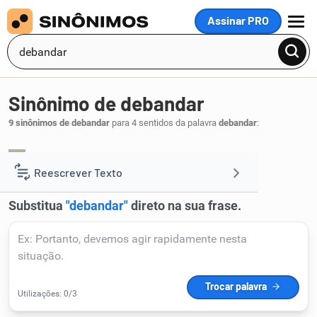
Assinar PRO
MENU
Sinônimo de debandar
9 sinônimos de debandar
para 4 sentidos da palavra
debandar
:
afugentar
espantar
enxotar
,
,
.
1
Reescrever Texto
Resumir Texto
Corrigir Texto
Detector de IA