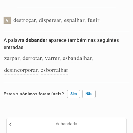
destroçar
dispersar
espalhar
fugir
,
,
,
.
4
A palavra
debandar
aparece também nas seguintes
entradas:
zarpar
derrotar
varrer
esbandalhar
,
,
,
,
desincorporar
esborralhar
,
Estes sinônimos foram úteis?
Sim
Não
Existem sinônimos incorretos
debandada
Nenhum dos sinônimos apresentados me ajudou