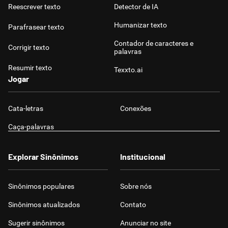
Reescrever texto
Detector de IA
Humanizar texto
Parafrasear texto
Contador de caracteres e
Corrigir texto
palavras
Resumir texto
Texxto.ai
Jogar
Cata-letras
Conexões
Caça-palavras
Explorar Sinônimos
Institucional
Sinônimos populares
Sobre nós
Sinônimos atualizados
Contato
Sugerir sinônimos
Anunciar no site