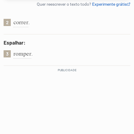
Humanizador de IA
correr
.
2
Cata-letras
Espalhar:
romper
.
3
Conexões
Caça-palavras
Dicionário
Sinônimos