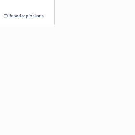
Reportar problema
Consultar
Escrev
Dicionário
Reescre
Sinônimos
Parafra
Conjugação
Corrigir
Antônimos
Resumir
O
Dicionário Online de Sinônimos
é parte do
Dicio.com.br
e