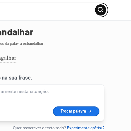
andalhar
dos da palavra
esbandalhar
:
ngalhar
.