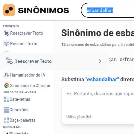
ESCREVER
Sinônimo de esb
Reescrever Texto
Resumir Texto
12 sinônimos de esbandalhar
para 5 senti
Corrigir Texto
esfarrapar
rasgar
esfra
,
,
1
Reescrever Texto
Detector de IA
Humanizador de IA
Resumir Texto
Sinônimos no Chrome
JOGOS DE PALAVRAS
Corrigir Texto
Cata-letras
Conexões
Detector de IA
Caça-palavras
CONSULTAR
Humanizador de IA
Dicionário