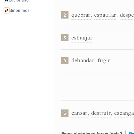
Sinônimos
quebrar
espatifar
despe
,
,
2
Cata-letras
esbanjar
.
3
Conexões
debandar
fugir
,
.
4
Caça-palavras
Dicionário
cansar
destruir
escanga
Sinônimos
,
,
5
Estes sinônimos foram úteis?
Si