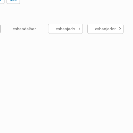
esbandalhar
esbanjado
esbanjador
ados me ajudou