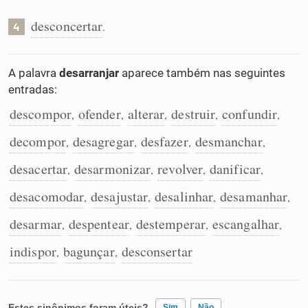
desconcertar
.
4
A palavra
desarranjar
aparece também nas seguintes
entradas:
descompor
ofender
alterar
destruir
confundir
,
,
,
,
,
decompor
desagregar
desfazer
desmanchar
,
,
,
,
desacertar
desarmonizar
revolver
danificar
,
,
,
,
desacomodar
desajustar
desalinhar
desamanhar
,
,
,
,
desarmar
despentear
destemperar
escangalhar
,
,
,
,
indispor
bagunçar
desconsertar
,
,
Estes sinônimos foram úteis?
Sim
Não