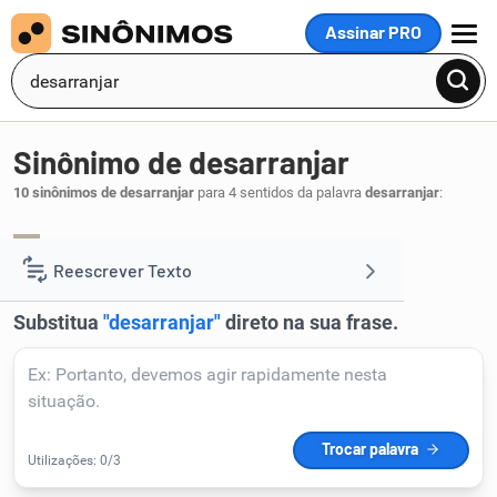
Assinar PRO
MENU
Sinônimo de desarranjar
10 sinônimos de desarranjar
para 4 sentidos da palavra
desarranjar
:
desarrumar
desordenar
desorganizar
,
,
.
1
Reescrever Texto
Resumir Texto
Corrigir Texto
Detector de IA