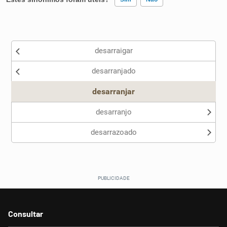
Existem sinônimos incorretos
desarraigar
Nenhum dos sinônimos apresentados me ajudou
desarranjado
Outro
desarranjar
desarranjo
desarrazoado
Consultar