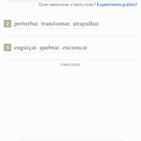
Humanizador de IA
perturbar
transtornar
atrapalhar
,
,
.
2
Cata-letras
enguiçar
quebrar
encrencar
,
,
.
3
Conexões
Caça-palavras
Dicionário
Sinônimos