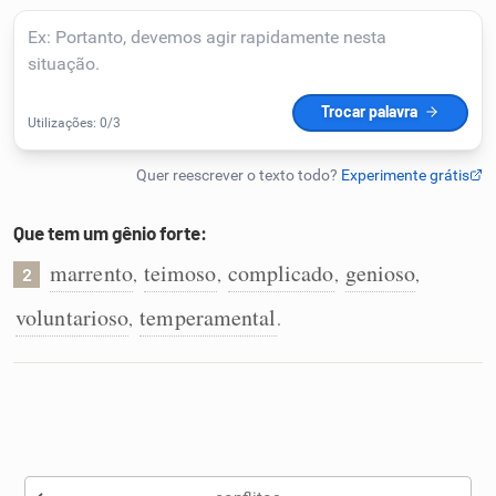
Resumir Texto
Corrigir Texto
Detector de IA
Humanizador de IA
Que tem um gênio forte:
marrento
teimoso
complicado
genioso
,
,
,
,
2
voluntarioso
temperamental
,
.
Cata-letras
Conexões
Caça-palavras