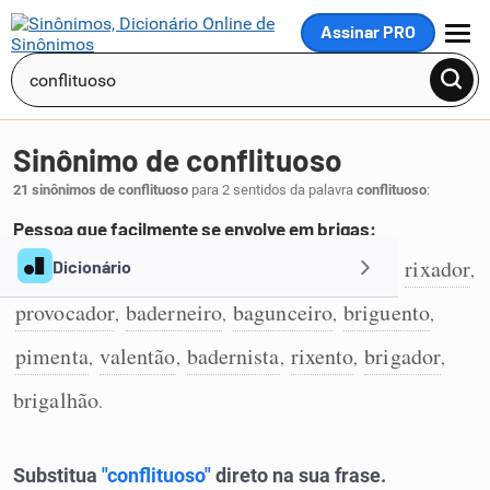
Assinar PRO
MENU
Sinônimo de conflituoso
21 sinônimos de conflituoso
para 2 sentidos da palavra
conflituoso
:
Pessoa que facilmente se envolve em brigas:
brigão
arruaceiro
desordeiro
brigoso
rixador
Dicionário
,
,
,
,
,
1
provocador
baderneiro
bagunceiro
briguento
,
,
,
,
Sinônimos
pimenta
valentão
badernista
rixento
brigador
,
,
,
,
,
brigalhão
.
Reescrever Texto