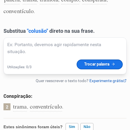
Humanizador de IA
conventículo
.
Cata-letras
Conexões
Caça-palavras
Conspiração:
Dicionário
trama
conventrículo
,
.
2
Sinônimos
Estes sinônimos foram úteis?
Sim
Não