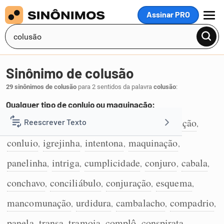
Assinar PRO
MENU
Sinônimo de colusão
29 sinônimos de colusão
para 2 sentidos da palavra
colusão
:
Qualquer tipo de conluio ou maquinação:
conspiração
maçada
arranjo
combinação
Reescrever Texto
,
,
,
,
1
conluio
igrejinha
intentona
maquinação
,
,
,
,
Resumir Texto
panelinha
intriga
cumplicidade
conjuro
cabala
,
,
,
,
,
Corrigir Texto
conchavo
conciliábulo
conjuração
esquema
,
,
,
,
mancomunação
urdidura
cambalacho
compadrio
,
,
,
,
Detector de IA
panela
transa
tramoia
complô
conspirata
,
,
,
,
,