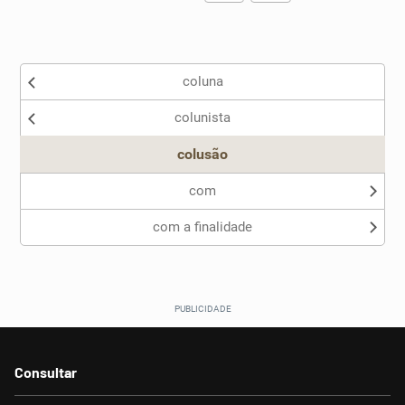
Existem sinônimos incorretos
coluna
Nenhum dos sinônimos apresentados me ajudou
colunista
Outro
colusão
com
com a finalidade
Consultar