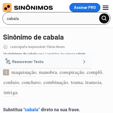
Assinar PRO
MENU
Sinônimo de cabala
Lexicógrafa responsável: Flávia Neves
16 sinônimos de cabala
para 2 sentidos da palavra
cabala
:
Reescrever Texto
Maquinação para conseguir algo:
maquinação
manobra
conspiração
complô
,
,
,
,
1
Resumir Texto
conluio
conchavo
combinação
trama
tramoia
,
,
,
,
,
Corrigir Texto
intriga
.
Detector de IA