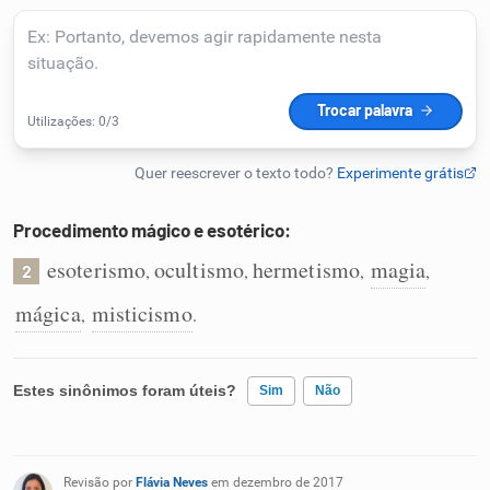
Humanizador de IA
Cata-letras
Conexões
Procedimento mágico e esotérico:
esoterismo
ocultismo
hermetismo
magia
,
,
,
,
Caça-palavras
2
mágica
misticismo
,
.
Dicionário
Estes sinônimos foram úteis?
Sim
Não
Sinônimos
Existem sinônimos incorretos
Revisão por
Flávia Neves
em dezembro de 2017