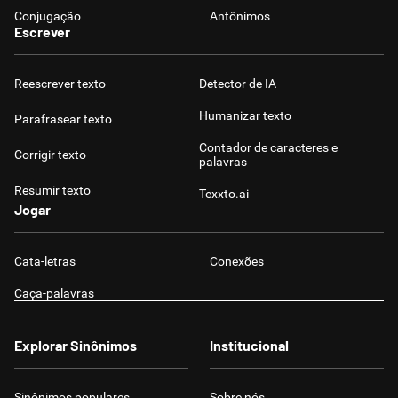
Conjugação
Antônimos
Escrever
Reescrever texto
Detector de IA
Humanizar texto
Parafrasear texto
Contador de caracteres e
Corrigir texto
palavras
Resumir texto
Texxto.ai
Jogar
Cata-letras
Conexões
Caça-palavras
Explorar Sinônimos
Institucional
Sinônimos populares
Sobre nós