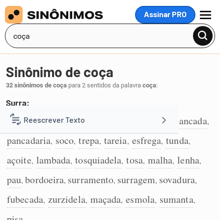
Assinar PRO
MENU
Sinônimo de coça
32 sinônimos de coça
para 2 sentidos da palavra
coça
:
Surra:
surra
sova
espancamento
bordoada
pancada
Reescrever Texto
,
,
,
,
,
1
pancadaria
soco
trepa
tareia
esfrega
tunda
,
,
,
,
,
,
Resumir Texto
açoite
lambada
tosquiadela
tosa
malha
lenha
,
,
,
,
,
,
Corrigir Texto
pau
bordoeira
surramento
surragem
sovadura
,
,
,
,
,
fubecada
zurzidela
maçada
esmola
sumanta
,
,
,
,
,
Detector de IA
pisa
.