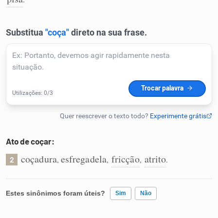
Humanizador de IA
Cata-letras
Conexões
Caça-palavras
Ato de coçar:
coçadura
esfregadela
fricção
atrito
,
,
,
.
2
Dicionário
Estes sinônimos foram úteis?
Sim
Não
Sinônimos