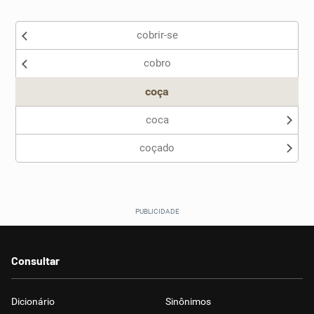
Existem sinônimos incorretos
cobrir-se
Nenhum dos sinônimos apresentados me ajudou
cobro
Outro
coça
coca
coçado
Consultar
Dicionário
Sinônimos