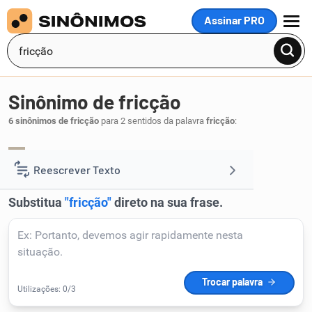
Assinar PRO
MENU
Sinônimo de fricção
6 sinônimos de fricção
para 2 sentidos da palavra
fricção
:
atrição
.
1
Reescrever Texto
Resumir Texto
Corrigir Texto
Detector de IA