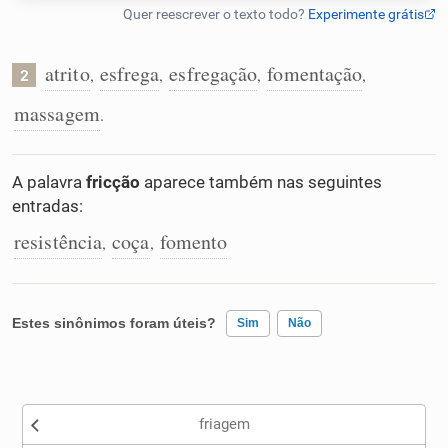
Humanizador de IA
atrito
esfrega
esfregação
fomentação
,
,
,
,
2
massagem
.
Cata-letras
A palavra
fricção
aparece também nas seguintes
Conexões
entradas:
resistência
coça
fomento
,
,
Caça-palavras
Estes sinônimos foram úteis?
Sim
Não
Dicionário
Existem sinônimos incorretos
Sinônimos
friagem
Nenhum dos sinônimos apresentados me ajudou