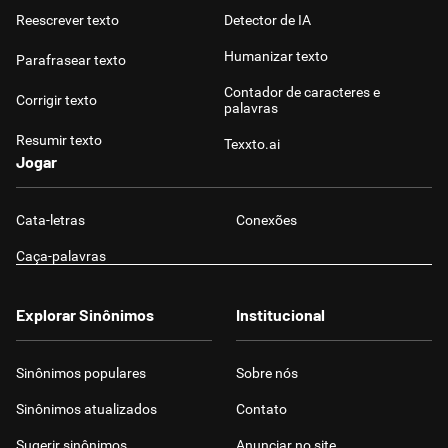
Reescrever texto
Detector de IA
Humanizar texto
Parafrasear texto
Contador de caracteres e
Corrigir texto
palavras
Resumir texto
Texxto.ai
Jogar
Cata-letras
Conexões
Caça-palavras
Explorar Sinônimos
Institucional
Sinônimos populares
Sobre nós
Sinônimos atualizados
Contato
Sugerir sinônimos
Anunciar no site