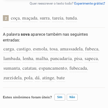
Humanizador de IA
coça
maçada
surra
tareia
tunda
,
,
,
,
.
2
Cata-letras
A palavra
sova
aparece também nas seguintes
entradas:
Conexões
carga
castigo
esmola
tosa
amassadela
fubeca
,
,
,
,
,
,
lambada
lenha
malha
pancadaria
pisa
sapeca
,
,
,
,
,
,
Caça-palavras
sumanta
catatau
espancamento
fubecada
,
,
,
,
zurzidela
pola
dá
atinge
bate
,
,
,
,
Dicionário
Estes sinônimos foram úteis?
Sim
Não
Sinônimos