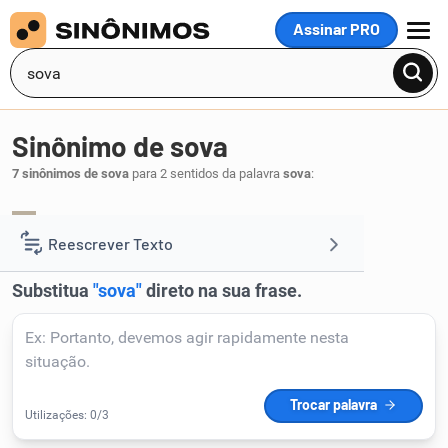
Assinar PRO
MENU
Sinônimo de sova
7 sinônimos de sova
para 2 sentidos da palavra
sova
:
esfrega
pau
,
.
1
Reescrever Texto
Resumir Texto
Corrigir Texto
Detector de IA