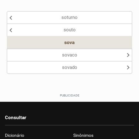
Existem sinônimos incorretos
soturno
Nenhum dos sinônimos apresentados me ajudou
souto
Outro
sova
sovaco
sovado
Consultar
Dicionário
Sinônimos