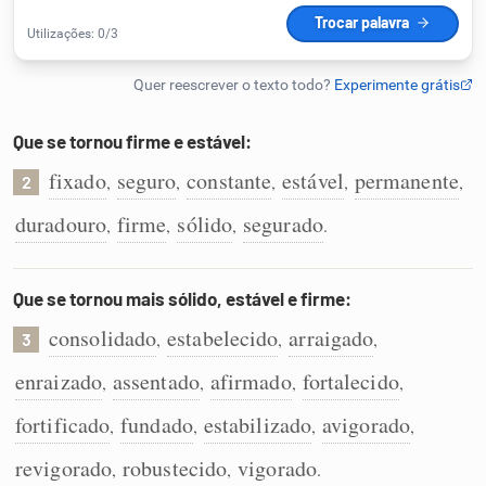
Humanizador de IA
Que se tornou firme e estável:
Cata-letras
fixado
seguro
constante
estável
permanente
,
,
,
,
,
2
Conexões
duradouro
firme
sólido
segurado
,
,
,
.
Caça-palavras
Que se tornou mais sólido, estável e firme:
consolidado
estabelecido
arraigado
,
,
,
3
enraizado
assentado
afirmado
fortalecido
,
,
,
,
Dicionário
fortificado
fundado
estabilizado
avigorado
,
,
,
,
Sinônimos
revigorado
robustecido
vigorado
,
,
.