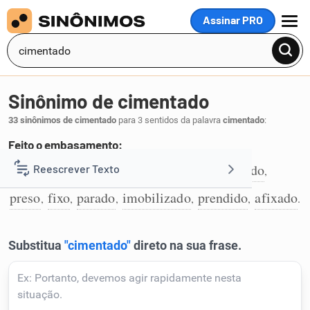
Assinar PRO
MENU
Sinônimo de cimentado
33 sinônimos de cimentado
para 3 sentidos da palavra
cimentado
:
Feito o embasamento:
embasado
alicerçado
envasado
firmado
Reescrever Texto
,
,
,
,
1
preso
fixo
parado
imobilizado
prendido
afixado
,
,
,
,
,
.
Resumir Texto
Corrigir Texto
Detector de IA