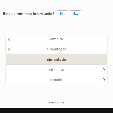
Estes sinônimos foram úteis?
Sim
Não
Existem sinônimos incorretos
cimeira
Nenhum dos sinônimos apresentados me ajudou
cimentação
Outro
cimentado
cimentar
cimento