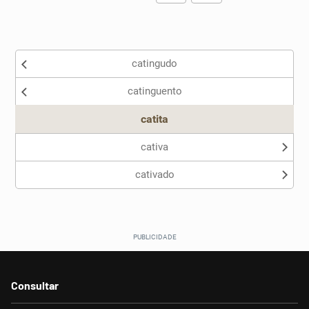
Existem sinônimos incorretos
catingudo
Nenhum dos sinônimos apresentados me ajudou
catinguento
Outro
catita
cativa
cativado
Consultar