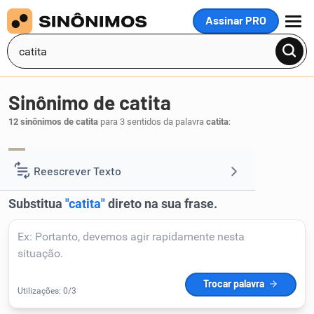
Assinar PRO
MENU
Sinônimo de catita
12 sinônimos de catita
para 3 sentidos da palavra
catita
:
pelintra
chique
,
.
1
Reescrever Texto
Resumir Texto
Corrigir Texto
Detector de IA