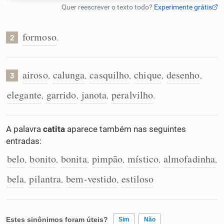
Humanizador de IA
formoso
.
2
Cata-letras
airoso
calunga
casquilho
chique
desenho
,
,
,
,
,
3
elegante
garrido
janota
peralvilho
,
,
,
.
Conexões
Caça-palavras
A palavra
catita
aparece também nas seguintes
entradas:
belo
bonito
bonita
pimpão
místico
almofadinha
,
,
,
,
,
,
bela
pilantra
bem-vestido
estiloso
Dicionário
,
,
,
Sinônimos
Estes sinônimos foram úteis?
Sim
Não