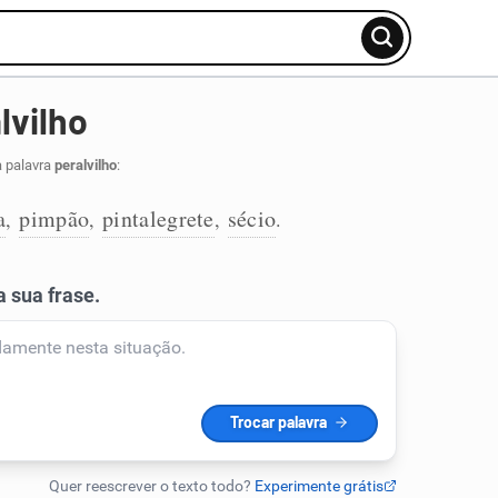
lvilho
a palavra
peralvilho
:
a
pimpão
pintalegrete
sécio
,
,
,
.