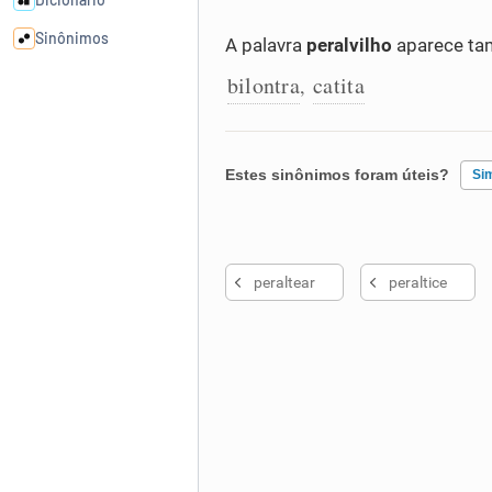
Sinônimos
A palavra
peralvilho
aparece ta
bilontra
catita
,
Cata-letras
Conexões
Estes sinônimos foram úteis?
Si
Caça-palavras
Existem sinônimos incorretos
peraltear
peraltice
Nenhum dos sinônimos apresent
Outro
Dicionário
Sinônimos