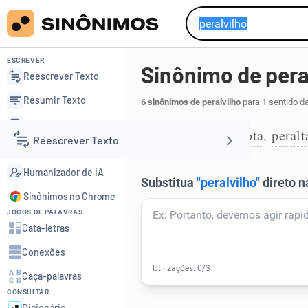
ESCREVER
Sinônimo de pera
Reescrever Texto
Resumir Texto
6 sinônimos de peralvilho
para 1 sentido d
Corrigir Texto
casquilho
janota
peralt
,
,
1
Reescrever Texto
Detector de IA
Humanizador de IA
Resumir Texto
Sinônimos no Chrome
JOGOS DE PALAVRAS
Corrigir Texto
Cata-letras
Conexões
Detector de IA
Caça-palavras
CONSULTAR
Humanizador de IA
Dicionário