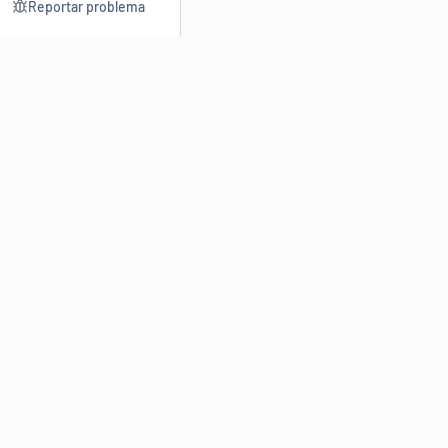
Reportar problema
Consultar
Escrev
Dicionário
Reescre
Sinônimos
Parafra
Conjugação
Corrigir
Antônimos
Resumir
O
Dicionário Online de Sinônimos
é parte do
Dicio.com.br
e
conta com mais de 30 mil sinônimos de palavras e de expressões
em português do Brasil.