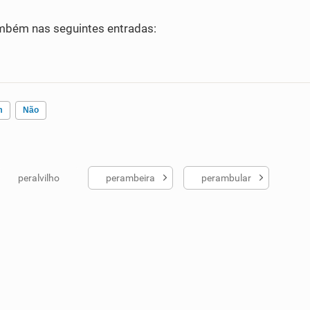
mbém nas seguintes entradas:
m
Não
peralvilho
perambeira
perambular
ados me ajudou