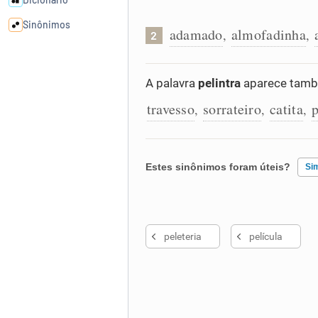
Sinônimos
adamado
almofadinha
,
,
2
Cata-letras
A palavra
pelintra
aparece també
travesso
sorrateiro
catita
p
Conexões
,
,
,
Caça-palavras
Estes sinônimos foram úteis?
Si
Existem sinônimos incorretos
Dicionário
peleteria
película
Nenhum dos sinônimos apresent
Sinônimos
Outro