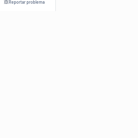
Reportar problema
Consultar
Escrev
Dicionário
Reescre
Sinônimos
Parafra
Conjugação
Corrigir
Antônimos
Resumir
O
Dicionário Online de Sinônimos
é parte do
Dicio.com.br
e
conta com mais de 30 mil sinônimos de palavras e de expressões
em português do Brasil.