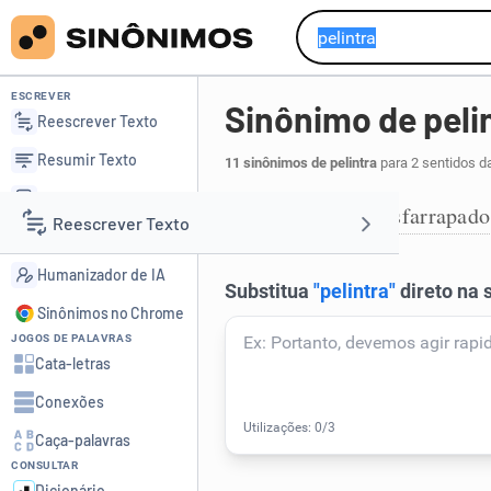
ESCREVER
Sinônimo de peli
Reescrever Texto
Resumir Texto
11 sinônimos de pelintra
para 2 sentidos d
Corrigir Texto
maltrapilho
esfarrapado
,
1
Reescrever Texto
Detector de IA
Humanizador de IA
Resumir Texto
Sinônimos no Chrome
JOGOS DE PALAVRAS
Corrigir Texto
Cata-letras
Conexões
Detector de IA
Caça-palavras
CONSULTAR
Humanizador de IA
Dicionário