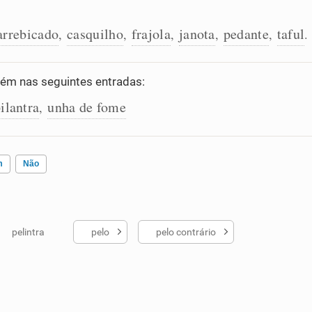
arrebicado
casquilho
frajola
janota
pedante
taful
,
,
,
,
,
.
m nas seguintes entradas:
ilantra
unha de fome
,
m
Não
pelintra
pelo
pelo contrário
ados me ajudou