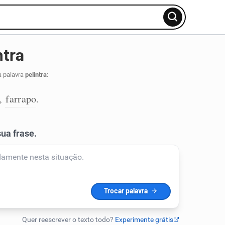
ntra
a palavra
pelintra
:
farrapo
,
.