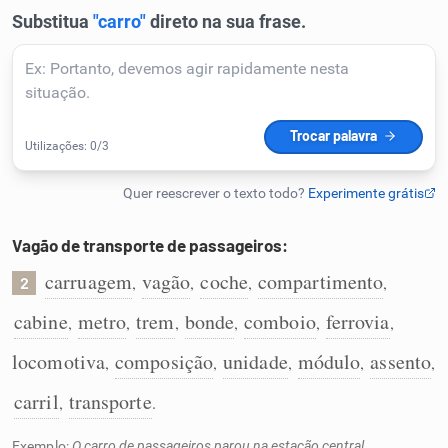
Humanizador de IA
Cata-letras
Conexões
Vagão de transporte de passageiros:
Caça-palavras
carruagem
vagão
coche
compartimento
,
,
,
,
2
cabine
metro
trem
bonde
comboio
ferrovia
,
,
,
,
,
,
Dicionário
locomotiva
composição
unidade
módulo
assento
,
,
,
,
,
carril
transporte
,
.
Sinônimos
Exemplo:
O carro de passageiros parou na estação central.