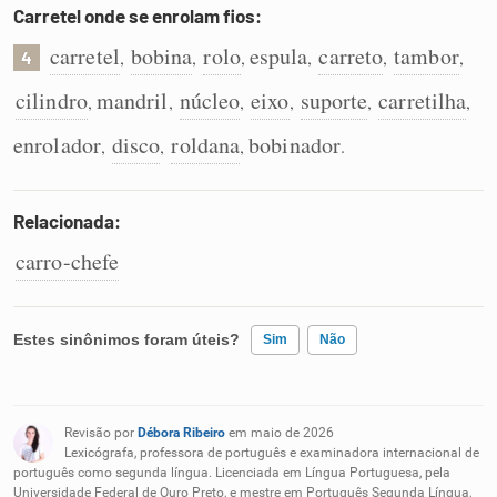
Carretel onde se enrolam fios:
carretel
bobina
rolo
espula
carreto
tambor
,
,
,
,
,
,
4
cilindro
mandril
núcleo
eixo
suporte
carretilha
,
,
,
,
,
,
enrolador
disco
roldana
bobinador
,
,
,
.
Relacionada:
carro-chefe
Estes sinônimos foram úteis?
Sim
Não
Existem sinônimos incorretos
Revisão por
Débora Ribeiro
em maio de 2026
Nenhum dos sinônimos apresentados me ajudou
Lexicógrafa, professora de português e examinadora internacional de
português como segunda língua. Licenciada em Língua Portuguesa, pela
Universidade Federal de Ouro Preto, e mestre em Português Segunda Língua,
Outro