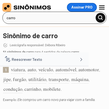
Assinar PRO
MENU
Sinônimo de carro
Lexicógrafa responsável: Débora Ribeiro
51 sinônimos de carro
para 4 sentidos da palavra
carro
:
Reescrever Texto
Automóvel:
viatura
auto
veículo
automóvel
automotor
,
,
,
,
,
1
Resumir Texto
jipe
furgão
utilitário
transporte
máquina
,
,
,
,
,
Corrigir Texto
condução
carrinho
mobilete
,
,
.
Exemplo:
Ele comprou um carro novo para viajar com a família.
Detector de IA