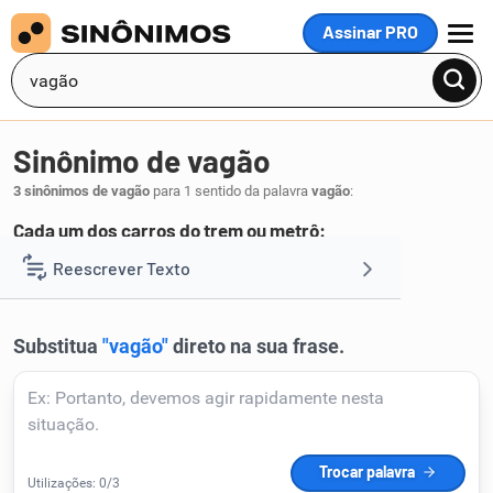
Assinar PRO
MENU
Sinônimo de vagão
3 sinônimos de vagão
para 1 sentido da palavra
vagão
:
Cada um dos carros do trem ou metrô:
vagoneta
carruagem
carro
Reescrever Texto
,
,
.
1
Resumir Texto
Corrigir Texto
Detector de IA