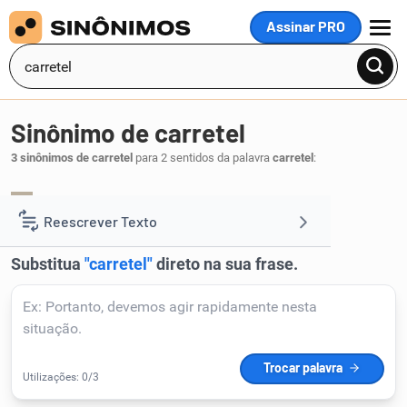
Assinar PRO
MENU
Sinônimo de carretel
3 sinônimos de carretel
para 2 sentidos da palavra
carretel
:
carretilha
.
1
Reescrever Texto
Resumir Texto
Corrigir Texto
Detector de IA