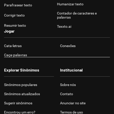
Humanizar texto
Parafrasear texto
Contador de caracteres e
Corrigir texto
palavras
Resumir texto
Texxto.ai
Jogar
Cata-letras
Conexões
Caça-palavras
Explorar Sinônimos
Institucional
Sinônimos populares
Sobre nós
Sinônimos atualizados
Contato
Sugerir sinônimos
Anunciar no site
Encontrou um erro?
Termos de uso