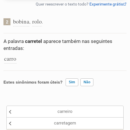
Humanizador de IA
bobina
rolo
,
.
2
Cata-letras
A palavra
carretel
aparece também nas seguintes
entradas:
Conexões
carro
Caça-palavras
Estes sinônimos foram úteis?
Sim
Não
Existem sinônimos incorretos
Dicionário
carreiro
Nenhum dos sinônimos apresentados me ajudou
Sinônimos
carretagem
Outro