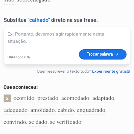
Humanizador de IA
Cata-letras
Conexões
Caça-palavras
Que aconteceu:
ocorrido
prestado
acomodado
adaptado
,
,
,
,
2
Dicionário
adequado
amoldado
cabido
enquadrado
,
,
,
,
convindo
se dado
se verificado
,
,
.
Sinônimos