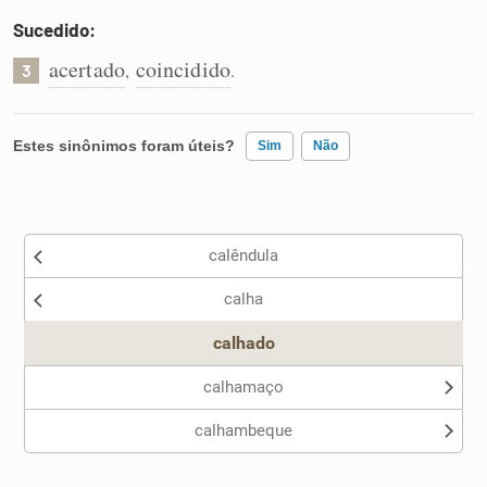
Sucedido:
acertado
coincidido
,
.
3
Estes sinônimos foram úteis?
Sim
Não
Existem sinônimos incorretos
calêndula
Nenhum dos sinônimos apresentados me ajudou
calha
Outro
calhado
calhamaço
calhambeque