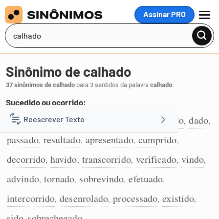
Assinar PRO
MENU
Sinônimo de calhado
37 sinônimos de calhado
para 3 sentidos da palavra
calhado
:
Sucedido ou ocorrido:
acontecido
realizado
sucedido
seguido
dado
Reescrever Texto
,
,
,
,
,
1
passado
resultado
apresentado
cumprido
,
,
,
,
Resumir Texto
decorrido
havido
transcorrido
verificado
vindo
,
,
,
,
,
Corrigir Texto
advindo
tornado
sobrevindo
efetuado
,
,
,
,
intercorrido
desenrolado
processado
existido
,
,
,
,
Detector de IA
sido
sobrechegado
,
.