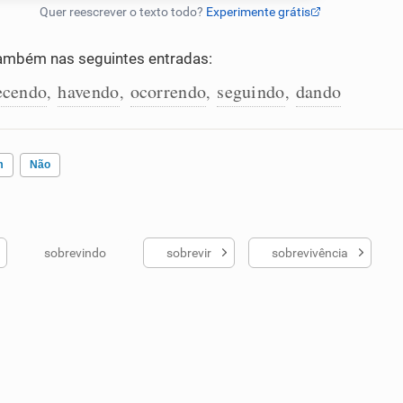
ambém nas seguintes entradas:
ecendo
havendo
ocorrendo
seguindo
dando
,
,
,
,
m
Não
sobrevindo
sobrevir
sobrevivência
ados me ajudou