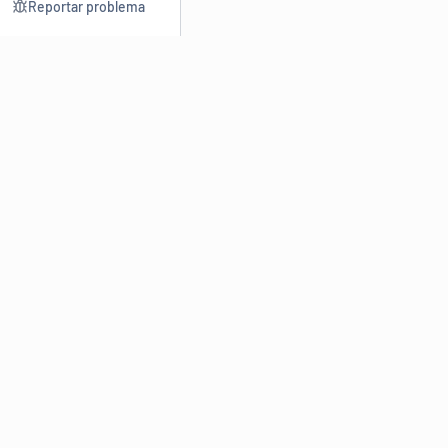
Reportar problema
Consultar
Escrev
Dicionário
Reescre
Sinônimos
Parafra
Conjugação
Corrigir
Antônimos
Resumir
O
Dicionário Online de Sinônimos
é parte do
Dicio.com.br
e
conta com mais de 30 mil sinônimos de palavras e de expressões
em português do Brasil.