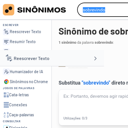
ESCREVER
Sinônimo de sob
Reescrever Texto
Resumir Texto
1 sinônimo
da palavra
sobrevindo
:
Corrigir Texto
Que adveio:
Reescrever Texto
Detector de IA
advindo
.
1
Humanizador de IA
Resumir Texto
Sinônimos no Chrome
JOGOS DE PALAVRAS
Corrigir Texto
Cata-letras
Conexões
Detector de IA
Caça-palavras
CONSULTAR
Humanizador de IA
Dicionário