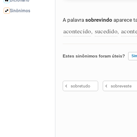
Sinônimos
A palavra
sobrevindo
aparece t
Cata-letras
acontecido
sucedido
acont
,
,
Conexões
Estes sinônimos foram úteis?
Si
Caça-palavras
Existem sinônimos incorretos
sobretudo
sobreveste
Nenhum dos sinônimos apresent
Dicionário
Outro
Sinônimos