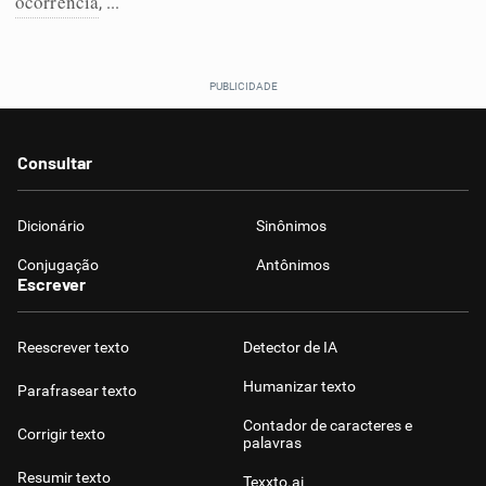
ocorrência
, ...
Humanizador de IA
Cata-letras
Consultar
Conexões
Dicionário
Sinônimos
Conjugação
Antônimos
Caça-palavras
Escrever
Reescrever texto
Detector de IA
Dicionário
Humanizar texto
Parafrasear texto
Contador de caracteres e
Corrigir texto
palavras
Sinônimos
Resumir texto
Texxto.ai