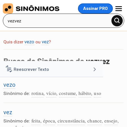
Assinar PRO
MENU
vezo
vez
Quis dizer
ou
?
Busca de Sinônimos de
vezvez
Reescrever Texto
Foram encontradas 2 palavras na busca por
vezvez
:
vezo
Resumir Texto
rotina
vício
costume
hábito
uso
Sinônimo de:
,
,
,
,
Corrigir Texto
vez
Detector de IA
feita
época
circunstância
chance
ensejo
Sinônimo de:
,
,
,
,
,