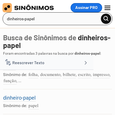
Assinar PRO
MENU
Busca de Sinônimos de
dinheiros-
papel
Foram encontradas 3 palavras na busca por
dinheiros-papel
:
Reescrever Texto
papel
folha
documento
bilhete
escrito
impresso
Sinônimo de:
,
,
,
,
,
Resumir Texto
função
, ...
Corrigir Texto
dinheiro-papel
papel
Sinônimo de:
Detector de IA