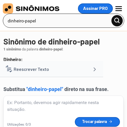
Assinar PRO
MENU
Sinônimo de dinheiro-papel
1 sinônimo
da palavra
dinheiro-papel
:
Dinheiro:
papel
Reescrever Texto
.
1
Resumir Texto
Corrigir Texto
Detector de IA