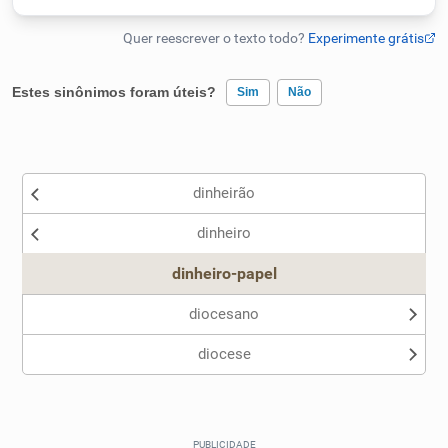
Humanizador de IA
Estes sinônimos foram úteis?
Sim
Não
Cata-letras
Existem sinônimos incorretos
Conexões
dinheirão
Nenhum dos sinônimos apresentados me ajudou
dinheiro
Outro
Caça-palavras
dinheiro-papel
diocesano
diocese
Dicionário
Sinônimos