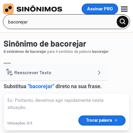
Assinar PRO
MENU
Sinônimo de bacorejar
8 sinônimos de bacorejar
para 4 sentidos da palavra
bacorejar
:
adivinhar
prever
predizer
,
,
.
1
Reescrever Texto
Resumir Texto
Corrigir Texto
Detector de IA