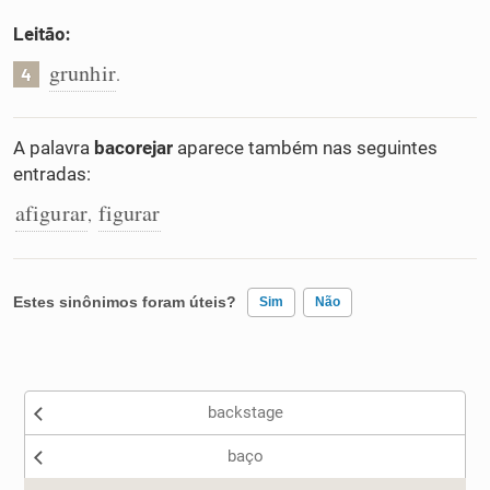
Leitão:
grunhir
.
4
A palavra
bacorejar
aparece também nas seguintes
entradas:
afigurar
figurar
,
Estes sinônimos foram úteis?
Sim
Não
Existem sinônimos incorretos
backstage
Nenhum dos sinônimos apresentados me ajudou
baço
Outro