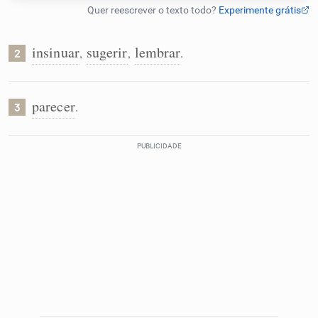
Humanizador de IA
insinuar
sugerir
lembrar
,
,
.
2
Cata-letras
parecer
.
3
Conexões
Caça-palavras
Dicionário
Sinônimos