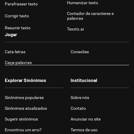
Humanizar texto
Parafrasear texto
Contador de caracteres e
Corrigir texto
palavras
Resumir texto
Texxto.ai
Jogar
Cata-letras
Conexões
Caça-palavras
Explorar Sinônimos
Institucional
Sinônimos populares
Sobre nós
Sinônimos atualizados
Contato
Sugerir sinônimos
Anunciar no site
Encontrou um erro?
Termos de uso