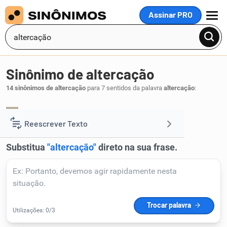
Assinar PRO
MENU
Sinônimo de altercação
14 sinônimos de altercação
para 7 sentidos da palavra
altercação
:
bate-boca
disputa
discussão
,
,
.
1
Reescrever Texto
Resumir Texto
Corrigir Texto
Detector de IA