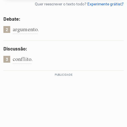
Humanizador de IA
Debate:
argumento
.
2
Cata-letras
Discussão:
Conexões
conflito
.
3
Caça-palavras
Dicionário
Sinônimos