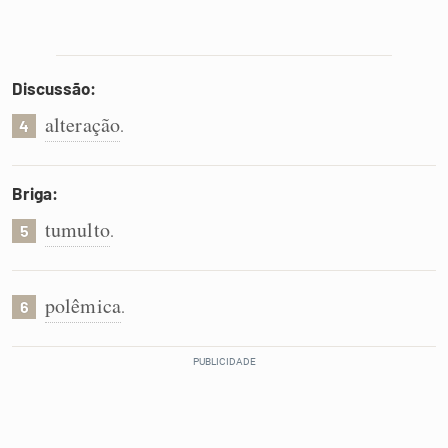
Discussão:
alteração
.
4
Briga:
tumulto
.
5
polêmica
.
6