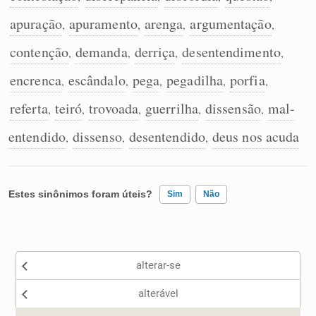
apuração
apuramento
arenga
argumentação
,
,
,
,
contenção
demanda
derriça
desentendimento
,
,
,
,
encrenca
escândalo
pega
pegadilha
porfia
,
,
,
,
,
referta
teiró
trovoada
guerrilha
dissensão
mal-
,
,
,
,
,
entendido
dissenso
desentendido
deus nos acuda
,
,
,
Estes sinônimos foram úteis?
Sim
Não
Existem sinônimos incorretos
alterar-se
Nenhum dos sinônimos apresentados me ajudou
alterável
Outro