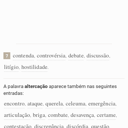
contenda
controvérsia
debate
discussão
,
,
,
,
7
litígio
hostilidade
,
.
A palavra
altercação
aparece também nas seguintes
entradas:
encontro
ataque
querela
celeuma
emergência
,
,
,
,
,
articulação
briga
combate
desavença
certame
,
,
,
,
,
contestação
discrepância
discórdia
questão
,
,
,
,