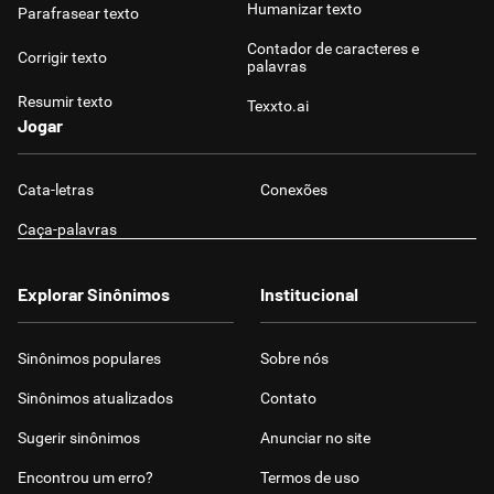
Humanizar texto
Parafrasear texto
Contador de caracteres e
Corrigir texto
palavras
Resumir texto
Texxto.ai
Jogar
Cata-letras
Conexões
Caça-palavras
Explorar Sinônimos
Institucional
Sinônimos populares
Sobre nós
Sinônimos atualizados
Contato
Sugerir sinônimos
Anunciar no site
Encontrou um erro?
Termos de uso