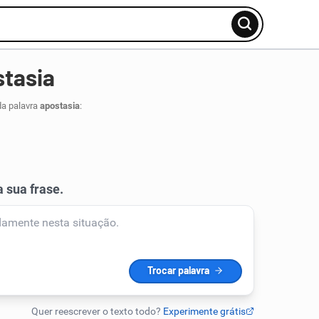
stasia
da palavra
apostasia
: