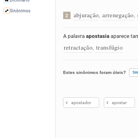
Sinônimos
abjuração
arrenegação
,
,
2
Cata-letras
A palavra
apostasia
aparece tam
retractação
transfúgio
Conexões
,
Caça-palavras
Estes sinônimos foram úteis?
Si
Existem sinônimos incorretos
Dicionário
apostador
apostar
Nenhum dos sinônimos apresent
Sinônimos
Outro