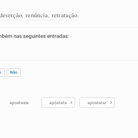
deserção
renúncia
retratação
,
,
.
bém nas seguintes entradas:
m
Não
apostasia
apóstata
apostatar
ados me ajudou