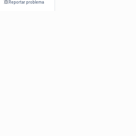
Reportar problema
Consultar
Escrev
Dicionário
Reescre
Sinônimos
Parafra
Conjugação
Corrigir
Antônimos
Resumir
O
Dicionário Online de Sinônimos
é parte do
Dicio.com.br
e
conta com mais de 30 mil sinônimos de palavras e de expressões
em português do Brasil.