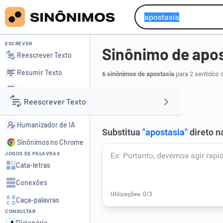
ESCREVER
Sinônimo de apo
Reescrever Texto
Resumir Texto
6 sinônimos de apostasia
para 2 sentidos 
Corrigir Texto
abandono
.
1
Reescrever Texto
Detector de IA
Humanizador de IA
Resumir Texto
Sinônimos no Chrome
JOGOS DE PALAVRAS
Corrigir Texto
Cata-letras
Conexões
Detector de IA
Caça-palavras
CONSULTAR
Humanizador de IA
Dicionário