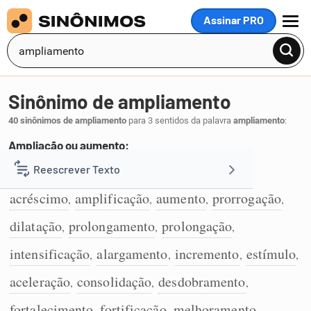
Assinar PRO
MENU
Sinônimo de ampliamento
40 sinônimos de ampliamento
para 3 sentidos da palavra
ampliamento
:
Ampliação ou aumento:
extensão
acrescentamento
acrescento
Reescrever Texto
,
,
,
1
acréscimo
amplificação
aumento
prorrogação
,
,
,
,
Resumir Texto
dilatação
prolongamento
prolongação
,
,
,
Corrigir Texto
intensificação
alargamento
incremento
estímulo
,
,
,
,
aceleração
consolidação
desdobramento
,
,
,
Detector de IA
fortalecimento
fortificação
melhoramento
,
,
,