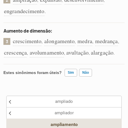
engrandecimento
.
Aumento de dimensão:
crescimento
alongamento
medra
medrança
,
,
,
,
3
crescença
avolumamento
avultação
alargação
,
,
,
.
Estes sinônimos foram úteis?
Sim
Não
Existem sinônimos incorretos
ampliado
Nenhum dos sinônimos apresentados me ajudou
ampliador
Outro
ampliamento