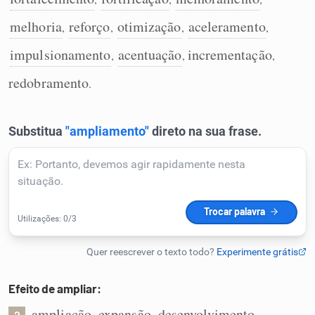
Humanizador de IA
melhoria
reforço
otimização
aceleramento
,
,
,
,
impulsionamento
acentuação
incrementação
,
,
,
redobramento
.
Cata-letras
Conexões
Caça-palavras
Dicionário
Efeito de ampliar:
Sinônimos
ampliação
expansão
desenvolvimento
,
,
,
2