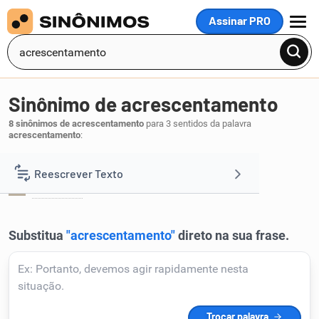
Assinar PRO
MENU
Sinônimo de acrescentamento
8 sinônimos de acrescentamento
para 3 sentidos da palavra
acrescentamento
:
Acréscimo:
Reescrever Texto
aumento
.
1
Resumir Texto
Corrigir Texto
Detector de IA