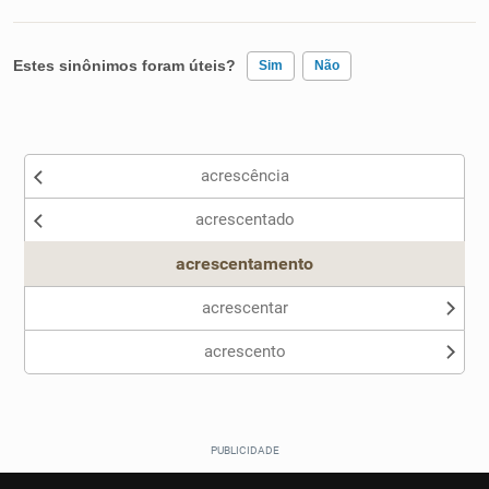
Estes sinônimos foram úteis?
Sim
Não
Existem sinônimos incorretos
acrescência
Nenhum dos sinônimos apresentados me ajudou
acrescentado
Outro
acrescentamento
acrescentar
acrescento