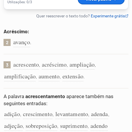
Humanizador de IA
Acréscimo:
Cata-letras
avanço
.
2
Conexões
acrescento
acréscimo
ampliação
,
,
,
3
Caça-palavras
amplificação
aumento
extensão
,
,
.
A palavra
acrescentamento
aparece também nas
seguintes entradas:
Dicionário
adição
crescimento
levantamento
adenda
,
,
,
,
Sinônimos
adjeção
sobreposição
suprimento
adendo
,
,
,