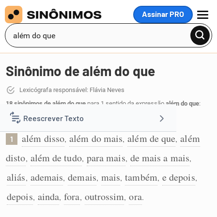
Assinar PRO
MENU
Sinônimo de além do que
Lexicógrafa responsável: Flávia Neves
18 sinônimos de além do que
para 1 sentido da expressão
além do que
:
Reescrever Texto
Além disso:
além disso
além do mais
além de que
além
,
,
,
1
Resumir Texto
disto
além de tudo
para mais
de mais a mais
,
,
,
,
Corrigir Texto
aliás
ademais
demais
mais
também
e depois
,
,
,
,
,
,
depois
ainda
fora
outrossim
ora
,
,
,
,
.
Detector de IA