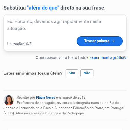
Humanizador de IA
Cata-letras
Conexões
Caça-palavras
Estes sinônimos foram úteis?
Sim
Não
Existem sinônimos incorretos
Revisão por
Flávia Neves
em março de 2018
Nenhum dos sinônimos apresentados me ajudou
Professora de português, revisora e lexicógrafa nascida no Rio de
Dicionário
Janeiro e licenciada pela Escola Superior de Educação do Porto, em Portugal
(2005). Atua nas áreas da Didática e da Pedagogia.
Outro
Sinônimos