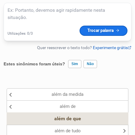
Humanizador de IA
Cata-letras
Conexões
Estes sinônimos foram úteis?
Sim
Não
Caça-palavras
Existem sinônimos incorretos
além da medida
Nenhum dos sinônimos apresentados me ajudou
além de
Outro
Dicionário
além de que
Sinônimos
além de tudo