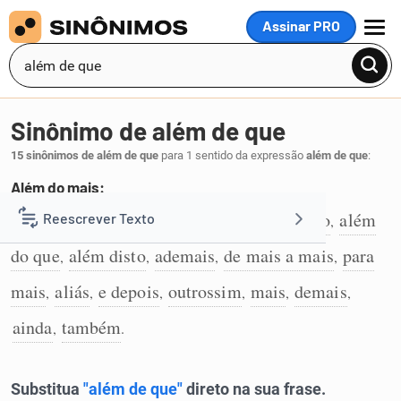
Assinar PRO
MENU
Sinônimo de além de que
15 sinônimos de além de que
para 1 sentido da expressão
além de que
:
Além do mais:
além do mais
além disso
além de tudo
além
Reescrever Texto
,
,
,
1
do que
além disto
ademais
de mais a mais
para
,
,
,
,
Resumir Texto
mais
aliás
e depois
outrossim
mais
demais
,
,
,
,
,
,
Corrigir Texto
ainda
também
,
.
Detector de IA