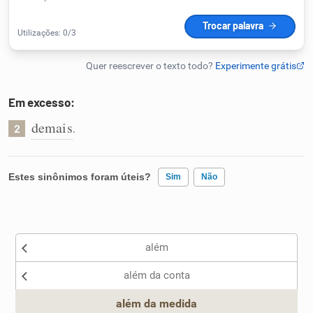
Humanizador de IA
Cata-letras
Em excesso:
demais
.
2
Conexões
Caça-palavras
Estes sinônimos foram úteis?
Sim
Não
Existem sinônimos incorretos
além
Nenhum dos sinônimos apresentados me ajudou
Dicionário
além da conta
Outro
Sinônimos
além da medida