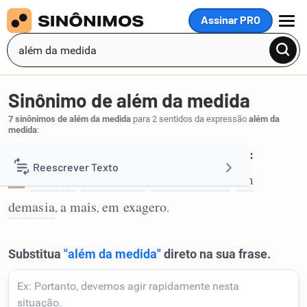
Assinar PRO
MENU
Sinônimo de além da medida
7 sinônimos de além da medida
para 2 sentidos da expressão
além da
medida
:
Em quantidade superior ao considerado normal:
Reescrever Texto
de mais
em excesso
além da conta
em
,
,
,
1
demasia
a mais
em exagero
Resumir Texto
,
,
.
Corrigir Texto
Detector de IA