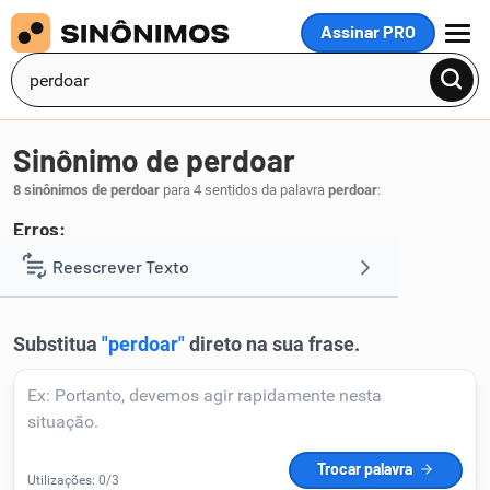
Assinar PRO
MENU
Sinônimo de perdoar
8 sinônimos de perdoar
para 4 sentidos da palavra
perdoar
:
Erros:
relevar
Reescrever Texto
.
1
Resumir Texto
Corrigir Texto
Detector de IA