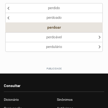
perdido
Nenhum dos sinônimos apresentados me ajudou
perdoado
Outro
perdoar
perdoável
perdulário
Consultar
Dicionário
Sinônimos