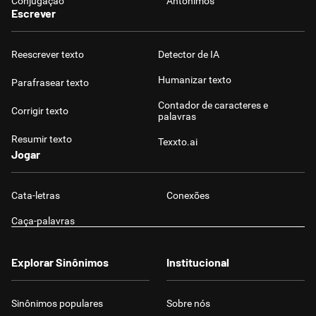
Conjugação
Antônimos
Escrever
Reescrever texto
Detector de IA
Humanizar texto
Parafrasear texto
Contador de caracteres e
Corrigir texto
palavras
Resumir texto
Texxto.ai
Jogar
Cata-letras
Conexões
Caça-palavras
Explorar Sinônimos
Institucional
Sinônimos populares
Sobre nós