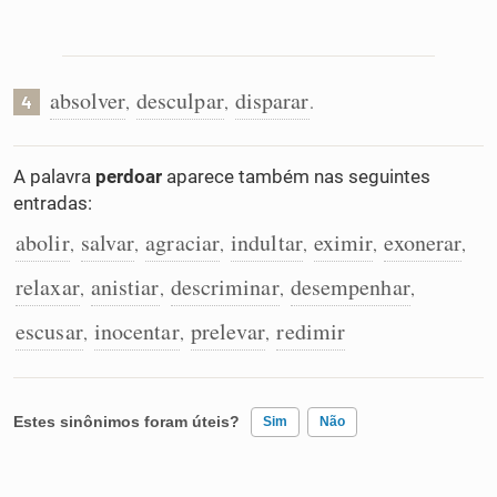
absolver
desculpar
disparar
,
,
.
4
A palavra
perdoar
aparece também nas seguintes
entradas:
abolir
salvar
agraciar
indultar
eximir
exonerar
,
,
,
,
,
,
relaxar
anistiar
descriminar
desempenhar
,
,
,
,
escusar
inocentar
prelevar
redimir
,
,
,
Estes sinônimos foram úteis?
Sim
Não
Existem sinônimos incorretos