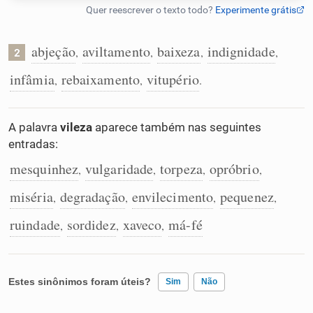
Humanizador de IA
abjeção
aviltamento
baixeza
indignidade
,
,
,
,
2
infâmia
rebaixamento
vitupério
,
,
.
Cata-letras
A palavra
vileza
aparece também nas seguintes
Conexões
entradas:
mesquinhez
vulgaridade
torpeza
opróbrio
,
,
,
,
Caça-palavras
miséria
degradação
envilecimento
pequenez
,
,
,
,
ruindade
sordidez
xaveco
má-fé
,
,
,
Dicionário
Estes sinônimos foram úteis?
Sim
Não
Sinônimos