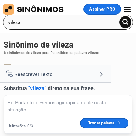
Assinar PRO
MENU
Sinônimo de vileza
8 sinônimos de vileza
para 2 sentidos da palavra
vileza
:
vilania
.
1
Reescrever Texto
Resumir Texto
Corrigir Texto
Detector de IA