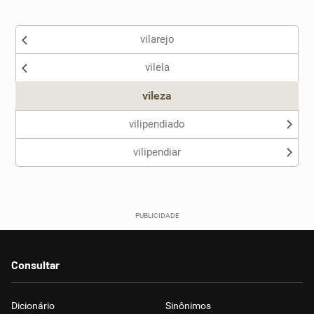
Existem sinônimos incorretos
vilarejo
Nenhum dos sinônimos apresentados me ajudou
vilela
Outro
vileza
vilipendiado
vilipendiar
Consultar
Dicionário
Sinônimos